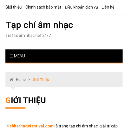
Skip
Giới thiệu
Chính sách bảo mật
Điều khoản dịch vụ
Liên hệ
to
content
Tạp chí âm nhạc
Tin tức âm nhạc hot 24/7
MENU
Home
Giới Thiệu
GIỚI THIỆU
Irishheritagefestival.com
là trang tạp chí âm nhạc, giải trí cập