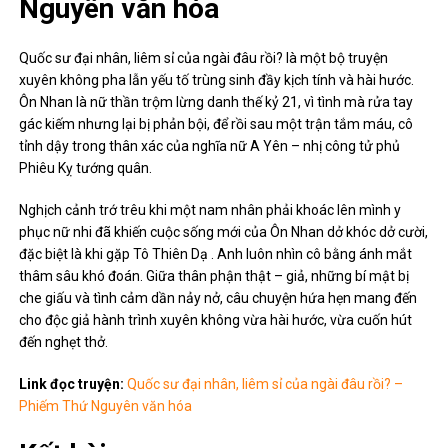
Nguyên văn hóa
Quốc sư đại nhân, liêm sỉ của ngài đâu rồi? là một bộ truyện
xuyên không pha lẫn yếu tố trùng sinh đầy kịch tính và hài hước.
Ôn Nhan là nữ thần trộm lừng danh thế kỷ 21, vì tình mà rửa tay
gác kiếm nhưng lại bị phản bội, để rồi sau một trận tắm máu, cô
tỉnh dậy trong thân xác của nghĩa nữ A Yên – nhị công tử phủ
Phiêu Kỵ tướng quân.
Nghịch cảnh trớ trêu khi một nam nhân phải khoác lên mình y
phục nữ nhi đã khiến cuộc sống mới của Ôn Nhan dở khóc dở cười,
đặc biệt là khi gặp Tô Thiên Dạ . Anh luôn nhìn cô bằng ánh mắt
thâm sâu khó đoán. Giữa thân phận thật – giả, những bí mật bị
che giấu và tình cảm dần nảy nở, câu chuyện hứa hẹn mang đến
cho độc giả hành trình xuyên không vừa hài hước, vừa cuốn hút
đến nghẹt thở.
Link đọc truyện:
Quốc sư đại nhân, liêm sỉ của ngài đâu rồi? –
Phiếm Thứ Nguyên văn hóa