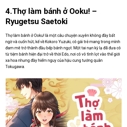
4.Thợ làm bánh ở Ooku! –
Ryugetsu Saetoki
Thợ làm bánh ở Ooku! là một câu chuyện xuyên không đầy bất
ngờ và cuốn hút, kể về Kokoro Yuzuki, cô gái trẻ mang trong mình
đam mê trở thành đầu bếp bánh ngọt. Một tai nạn kỳ lạ đã đưa cô
từ tiệm bánh hiện đại trở về thời Edo, nơi cô vô tình lọt vào thế giới
xa hoa nhưng đầy hiểm nguy của hậu cung tướng quân
Tokugawa.