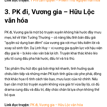
Link đọc truyện:
Y Phi cầm quyền – Phiếm Thứ Nguyên văn hóa
3. PK đi, Vương gia – Hữu Lộc
văn hóa
PK đi, Vương gia là một bộ truyện xuyên không hài hước đầy mưu
mẹo, kể về Vân Tưởng Thường – cô nàng liều lĩnh bán đấu giá
“quyền sử dụng ban đêm” của vương gia với mục tiêu kiếm lời và
xoay sở sinh tồn. Dạ Linh Huy – vị vương gia quyền lực với hậu viện
đầy giai lệ – bị kéo vào ván bài lợi ích. Truyện khai thác khéo léo
yếu tố cung đấu pha hài hước, đấu trí và trả thù.
Tác phẩm thu hút độc giả bởi nhịp kể nhanh, tình huống quái
chiêu liên tiếp và những màn PK kịch tính giữa các phe phái, đồng
thời khắc họa rõ tính cách táo bạo, mưu lược của nữ chính. Nếu
bạn cần một bộ truyện xuyên không vừa giải trí vừa lầy lội, có đủ
drama cung đấu và đấu trí, đây chắc chắn là lựa chọn không thể
bỏ qua.
Link đọc truyện:
PK đi, Vương gia – Hữu Lộc văn hóa