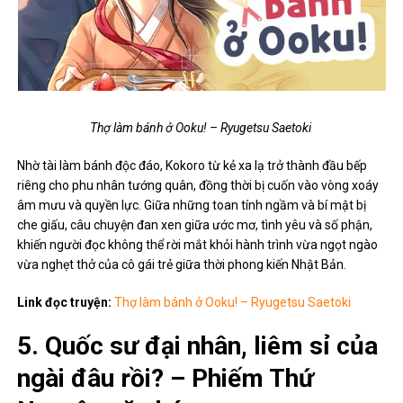
Thợ làm bánh ở Ooku! – Ryugetsu Saetoki
Nhờ tài làm bánh độc đáo, Kokoro từ kẻ xa lạ trở thành đầu bếp
riêng cho phu nhân tướng quân, đồng thời bị cuốn vào vòng xoáy
âm mưu và quyền lực. Giữa những toan tính ngầm và bí mật bị
che giấu, câu chuyện đan xen giữa ước mơ, tình yêu và số phận,
khiến người đọc không thể rời mắt khỏi hành trình vừa ngọt ngào
vừa nghẹt thở của cô gái trẻ giữa thời phong kiến Nhật Bản.
Link đọc truyện:
Thợ làm bánh ở Ooku! – Ryugetsu Saetoki
5. Quốc sư đại nhân, liêm sỉ của
ngài đâu rồi? – Phiếm Thứ