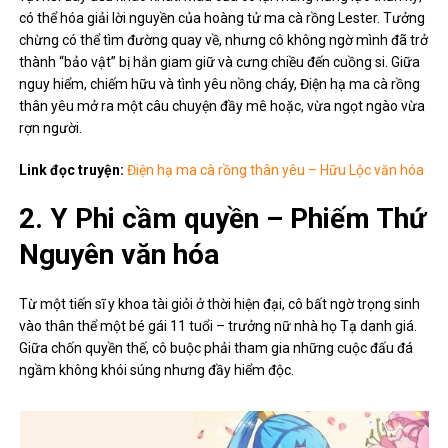
có thể hóa giải lời nguyền của hoàng tử ma cà rồng Lester. Tưởng
chừng có thể tìm đường quay về, nhưng cô không ngờ mình đã trở
thành “bảo vật” bị hắn giam giữ và cưng chiều đến cuồng si. Giữa
nguy hiểm, chiếm hữu và tình yêu nồng cháy, Điện hạ ma cà rồng
thân yêu mở ra một câu chuyện đầy mê hoặc, vừa ngọt ngào vừa
rợn người.
Link đọc truyện:
Điện hạ ma cà rồng thân yêu – Hữu Lộc văn hóa
2. Y Phi cầm quyền – Phiếm Thứ
Nguyên văn hóa
Từ một tiến sĩ y khoa tài giỏi ở thời hiện đại, cô bất ngờ trọng sinh
vào thân thể một bé gái 11 tuổi – trưởng nữ nhà họ Tạ danh giá.
Giữa chốn quyền thế, cô buộc phải tham gia những cuộc đấu đá
ngầm không khói súng nhưng đầy hiểm độc.