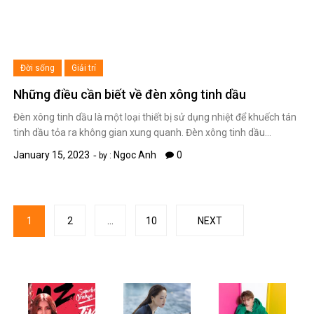
Đời sống
Giải trí
Những điều cần biết về đèn xông tinh dầu
Đèn xông tinh dầu là một loại thiết bị sử dụng nhiệt để khuếch tán
tinh dầu tỏa ra không gian xung quanh. Đèn xông tinh dầu…
January 15, 2023
Ngoc Anh
0
by :
Posts
1
2
…
10
NEXT
navigation