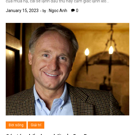
của mùa hạ, cái se lạnh đầu thu hay cảm giác lạnh lẽo…
January 15, 2023
Ngoc Anh
0
by :
Đời sống
Giải trí