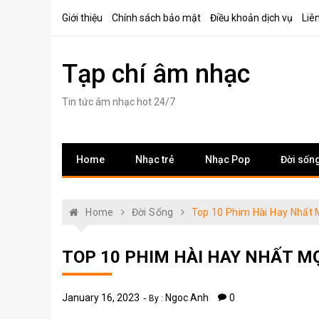
Skip
Giới thiệu
Chính sách bảo mật
Điều khoản dịch vụ
Liê
to
content
Tạp chí âm nhạc
Tin tức âm nhạc hot 24/7
Home
Nhạc trẻ
Nhạc Pop
Đời sốn
Home
Đời Sống
Top 10 Phim Hài Hay Nhất M
TOP 10 PHIM HÀI HAY NHẤT MỌ
January 16, 2023
Ngoc Anh
0
By :