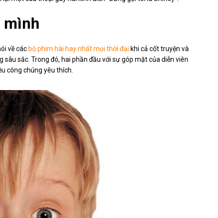
 mình
nói về các
bộ phim hài hay nhất mọi thời đại
khi cả cốt truyện và
g sâu sắc. Trong đó, hai phần đầu với sự góp mặt của diễn viên
ều công chúng yêu thích.