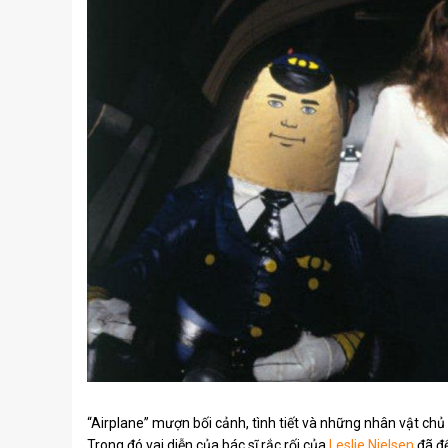
“Airplane” mượn bối cảnh, tình tiết và những nhân vật ch
Trong đó vai diễn của bác sĩ rắc rối của
Leslie Nielsen
đã để