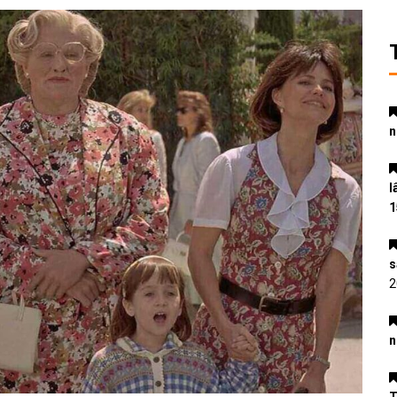
n
l
1
s
2
n