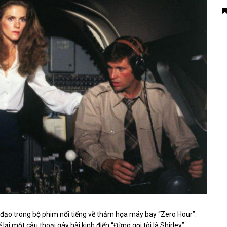
ủ đạo trong bộ phim nổi tiếng về thảm họa máy bay “Zero Hour”.
 lại một câu thoại gây hài kinh điển “Đừng gọi tôi là Shirley”.