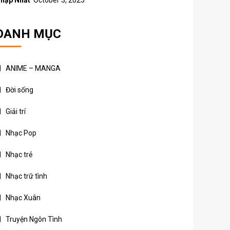
hập Nhất
October 3, 2025
DANH MỤC
ANIME – MANGA
Đời sống
Giải trí
Nhạc Pop
Nhạc trẻ
Nhạc trữ tình
Nhạc Xuân
Truyện Ngôn Tình