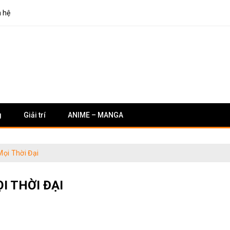
n hệ
g
Giải trí
ANIME – MANGA
ọi Thời Đại
I THỜI ĐẠI