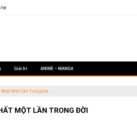
n hệ
g
Giải trí
ANIME – MANGA
 Nhất Một Lần Trong Đời
NHẤT MỘT LẦN TRONG ĐỜI