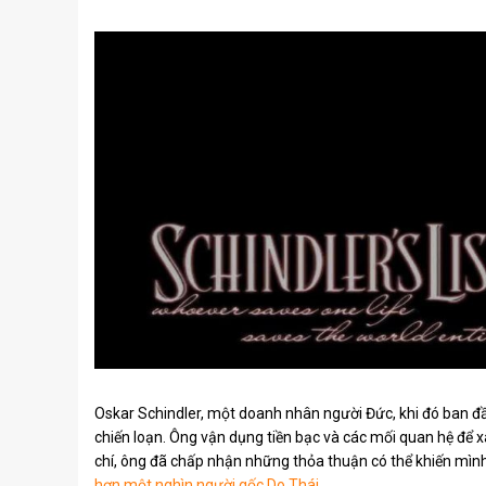
Oskar Schindler, một doanh nhân người Đức, khi đó ban đầu
chiến loạn. Ông vận dụng tiền bạc và các mối quan hệ đ
chí, ông đã chấp nhận những thỏa thuận có thể khiến mìn
hơn một nghìn người gốc Do Thái.