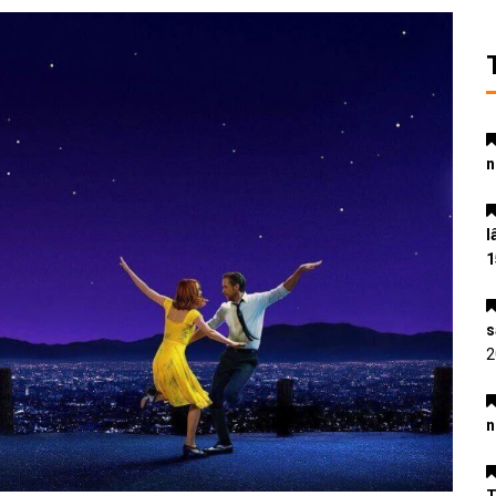
n
l
1
s
2
n