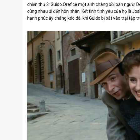
chiến thứ 2. Guido Orefice một anh chàng bồi bàn người Do 
cùng nhau đi đến hôn nhân. Kết tinh tình yêu của họ là J
hạnh phúc ấy chẳng kéo dài khi Guido bị bắt vào trại tập t