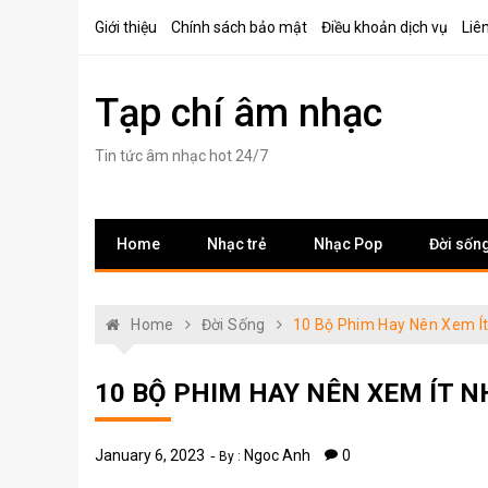
Skip
Giới thiệu
Chính sách bảo mật
Điều khoản dịch vụ
Liê
to
content
Tạp chí âm nhạc
Tin tức âm nhạc hot 24/7
Home
Nhạc trẻ
Nhạc Pop
Đời sốn
Home
Đời Sống
10 Bộ Phim Hay Nên Xem Ít
10 BỘ PHIM HAY NÊN XEM ÍT 
January 6, 2023
Ngoc Anh
0
By :