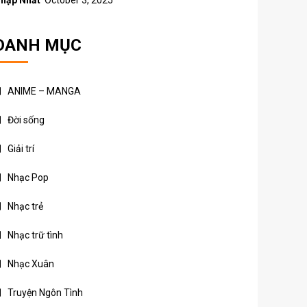
hập Nhất
October 3, 2025
DANH MỤC
ANIME – MANGA
Đời sống
Giải trí
Nhạc Pop
Nhạc trẻ
Nhạc trữ tình
Nhạc Xuân
Truyện Ngôn Tình