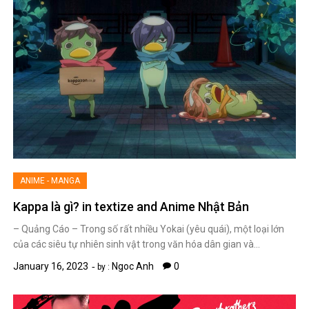
ANIME - MANGA
Kappa là gì? in textize and Anime Nhật Bản
– Quảng Cáo – Trong số rất nhiều Yokai (yêu quái), một loại lớn
của các siêu tự nhiên sinh vật trong văn hóa dân gian và…
January 16, 2023
Ngoc Anh
0
by :