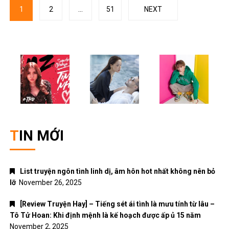
Posts
1
2
…
51
NEXT
navigation
TIN MỚI
List truyện ngôn tình linh dị, âm hôn hot nhất không nên bỏ
lỡ
November 26, 2025
[Review Truyện Hay] – Tiếng sét ái tình là mưu tính từ lâu –
Tô Tử Hoan: Khi định mệnh là kế hoạch được ấp ủ 15 năm
November 2, 2025