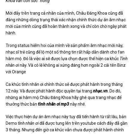
Khoa vẫn còn sức “nóng”
Mới đây trên trang cá nhân của mình, Châu Đăng Khoa cũng đã
đăng những dòng trạng thái xác nhận chính thức dự án âm nhạc
mới của mình cũng đã hoàn thành xong và chỉ còn chờ ngày phát
hành.
Trong status hiếm hoi của mình về sản phẩm âm nhạc mới này,
nhạc sĩ trẻ cũng để lộ một số thông tin rất hấp dẫn dành cho fan
hâm mộ. Đó là việc ai sẽ được lựa chọn được thể hiện ca khúc
Tình
nhân ơi
này. Và có lẽ không ai xứng đáng hơn ngoài 2 cái tên Binz
với Orange
Ca khúc tình nhân ơi chính thức sẽ được phát hành trong tháng
12 này. Và được phát hành độc quyền tại trang
nhạc.vn
. Do đó,
những ai hâm mộ Châu Đăng Khoa hãy ghé qua trang nhạc để
thưởng thức bản
tình nhân ơi mp3
này nhé.
Việc thực hiện dự án âm nhạc này tuy đã tiến hành từ rất lâu, bản
Demo
tình nhân ơi
đã được tung lên trên youtube cách đây đã gần
3 tháng. Nhưng đến giờ ca khúc vẫn chưa được phát hành chính