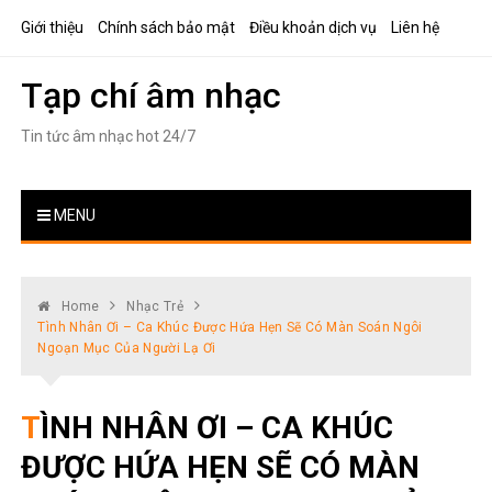
Skip
Giới thiệu
Chính sách bảo mật
Điều khoản dịch vụ
Liên hệ
to
content
Tạp chí âm nhạc
Tin tức âm nhạc hot 24/7
MENU
Home
Nhạc Trẻ
Tình Nhân Ơi – Ca Khúc Được Hứa Hẹn Sẽ Có Màn Soán Ngôi
Ngoạn Mục Của Người Lạ Ơi
TÌNH NHÂN ƠI – CA KHÚC
ĐƯỢC HỨA HẸN SẼ CÓ MÀN