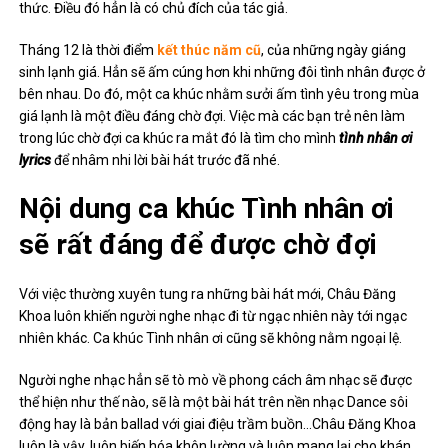
thức. Điều đó hẳn là có chủ đích của tác giả.
Tháng 12 là thời điểm
kết thúc năm cũ
, của những ngày giáng
sinh lạnh giá. Hẳn sẽ ấm cúng hơn khi những đôi tình nhân được ở
bên nhau. Do đó, một ca khúc nhằm sưởi ấm tình yêu trong mùa
giá lạnh là một điều đáng chờ đợi. Việc mà các bạn trẻ nên làm
trong lúc chờ đợi ca khúc ra mắt đó là tìm cho mình
tình nhân ơi
lyrics
để nhâm nhi lời bài hát trước đã nhé.
Nội dung ca khúc Tình nhân ơi
sẽ rất đáng để được chờ đợi
Với việc thường xuyên tung ra những bài hát mới, Châu Đăng
Khoa luôn khiến người nghe nhạc đi từ ngạc nhiên này tới ngạc
nhiên khác. Ca khúc Tình nhân ơi cũng sẽ không nằm ngoại lệ.
Người nghe nhạc hẳn sẽ tò mò về phong cách âm nhạc sẽ được
thể hiện như thế nào, sẽ là một bài hát trên nền nhạc Dance sôi
động hay là bản ballad với giai điệu trầm buồn…Châu Đăng Khoa
luôn là vậy, luôn biến hóa khôn lường và luôn mang lại cho khán