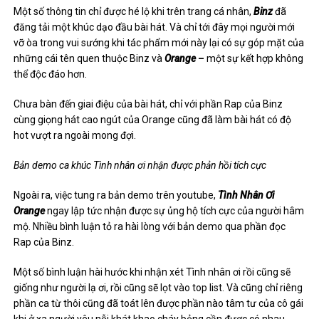
Một số thông tin chỉ được hé lộ khi trên trang cá nhân,
Binz
đã
đăng tải một khúc dạo đầu bài hát. Và chỉ tới đây mọi người mới
vỡ òa trong vui sướng khi tác phẩm mới này lại có sự góp mặt của
những cái tên quen thuộc Binz và
Orange
–
một sự kết hợp không
thể độc đáo hơn.
Chưa bàn đến giai điệu của bài hát, chỉ với phần Rap của Binz
cùng giọng hát cao ngút của Orange cũng đã làm bài hát có độ
hot vượt ra ngoài mong đợi.
Bản demo ca khúc Tình nhân ơi nhận được phản hồi tích cực
Ngoài ra, việc tung ra bản demo trên youtube,
Tình Nhân Ơi
Orange
ngay lập tức nhận được sự ủng hộ tích cực của người hâm
mộ. Nhiều bình luận tỏ ra hài lòng với bản demo qua phần đọc
Rap của Binz.
Một số bình luận hài hước khi nhận xét Tình nhân ơi rồi cũng sẽ
giống như người lạ ơi, rồi cũng sẽ lọt vào top list. Và cũng chỉ riêng
phần ca từ thôi cũng đã toát lên được phần nào tâm tư của cô gái