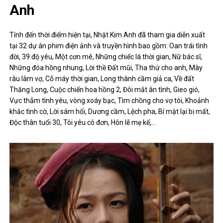
Anh
Tính đến thời điểm hiện tại, Nhật Kim Anh đã tham gia diễn xuất
tại 32 dự án phim điện ảnh và truyền hình bao gồm: Oan trái tình
đời, 39 độ yêu, Một cơn mê, Những chiếc lá thời gian, Nữ bác sĩ,
Những đóa hồng nhung, Lời thề Đất mũi, Tha thứ cho anh, Mày
râu làm vợ, Cỗ máy thời gian, Long thành cầm giả ca, Về đất
Thăng Long, Cuộc chiến hoa hồng 2, Đôi mắt ân tình, Gieo gió,
Vực thẳm tình yêu, vòng xoáy bạc, Tìm chồng cho vợ tôi, Khoảnh
khắc tình cờ, Lời sám hối, Dương cầm, Lệch pha, Bí mật lại bị mất,
Độc thân tuổi 30, Tôi yêu cô đơn, Hôn lễ mẹ kế,…