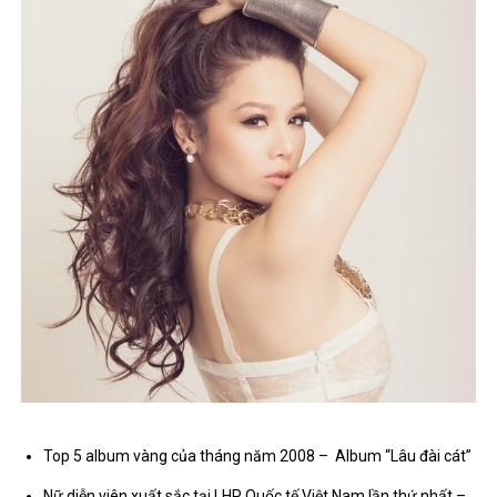
Top 5 album vàng của tháng năm 2008 – Album “Lâu đài cát”
Nữ diễn viên xuất sắc tại LHP Quốc tế Việt Nam lần thứ nhất –