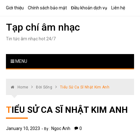
Skip
Giới thiệu
Chính sách bảo mật
Điều khoản dịch vụ
Liên hệ
to
content
Tạp chí âm nhạc
Tin tức âm nhạc hot 24/7
MENU
Home
Đời Sống
Tiểu Sử Ca Sĩ Nhật Kim Anh
TIỂU SỬ CA SĨ NHẬT KIM ANH
January 10, 2023
Ngoc Anh
0
By :