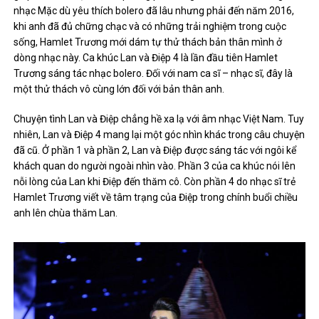
nhạc Mặc dù yêu thích bolero đã lâu nhưng phải đến năm 2016,
khi anh đã đủ chững chạc và có những trải nghiệm trong cuộc
sống, Hamlet Trương mới dám tự thử thách bản thân mình ở
dòng nhạc này. Ca khúc Lan và Điệp 4 là lần đầu tiên Hamlet
Trương sáng tác nhạc bolero. Đối với nam ca sĩ – nhạc sĩ, đây là
một thử thách vô cùng lớn đối với bản thân anh.
Chuyện tình Lan và Điệp chẳng hề xa lạ với âm nhạc Việt Nam. Tuy
nhiên, Lan và Điệp 4 mang lại một góc nhìn khác trong câu chuyện
đã cũ. Ở phần 1 và phần 2, Lan và Điệp được sáng tác với ngôi kể
khách quan do người ngoài nhìn vào. Phần 3 của ca khúc nói lên
nỗi lòng của Lan khi Điệp đến thăm cô. Còn phần 4 do nhạc sĩ trẻ
Hamlet Trương viết về tâm trạng của Điệp trong chính buổi chiều
anh lên chùa thăm Lan.