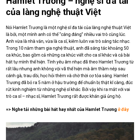
Hamlet Trương – nghệ sĩ đa tài
của làng nghệ thuật Việt
Nói Hamlet Trương là một nghệ sĩ đa tài của làng nghệ thuật Việt
là bởi, một mình anh có thể “cáng đáng” nhiều vai trò cùng lúc.
Anh vừa là nhà văn, vừa là ca sĩ, kiêm luôn vai trò sáng tác nhạc.
Trong 10 năm tham gia nghệ thuật, anh đã sáng tác khoảng 50
ca khúc, bao gồm cả những ca khúc viết cho ca sĩ khác và cả bài
hát tự mình thể hiện. Tình yêu âm nhạc đã theo Hamlet Trương từ
rất lâu nhưng anh không vội vã thể hiện mà âm thầm nép sau
cánh gà, trau dồi, học hỏi thêm và chờ thời cơ tỏa sáng. Hamlet
Trương đã bỏ ra 5 năm ở hậu trường để chuẩn bị thật kĩ càng, đúc
rút kinh nghiệm từ những nghệ sĩ khác. Bởi vậy khi ra mắt với vai
trò ca sĩ – nhạc sĩ, Hamlet Trương rất được khán giả ủng hộ.
=> Nghe tải những bài hát hay nhất của Hamlet Trương
ở đây