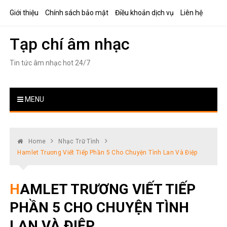
Skip
Giới thiệu
Chính sách bảo mật
Điều khoản dịch vụ
Liên hệ
to
content
Tạp chí âm nhạc
Tin tức âm nhạc hot 24/7
MENU
Home
Nhạc Trữ Tình
Hamlet Trương Viết Tiếp Phần 5 Cho Chuyện Tình Lan Và Điệp
HAMLET TRƯƠNG VIẾT TIẾP
PHẦN 5 CHO CHUYỆN TÌNH
LAN VÀ ĐIỆP