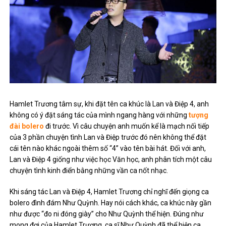
Hamlet Trương tâm sự, khi đặt tên ca khúc là Lan và Điệp 4, anh
không có ý đặt sáng tác của mình ngang hàng với những
tượng
đài bolero
đi trước. Vì câu chuyện anh muốn kể là mạch nối tiếp
của 3 phần chuyện tình Lan và Điệp trước đó nên không thể đặt
cái tên nào khác ngoài thêm số “4” vào tên bài hát. Đối với anh,
Lan và Điệp 4 giống như việc học Văn học, anh phân tích một câu
chuyện tình kinh điển bằng những vần ca nốt nhạc.
Khi sáng tác Lan và Điệp 4, Hamlet Trương chỉ nghĩ đến giọng ca
bolero đình đám Như Quỳnh. Hay nói cách khác, ca khúc này gần
như được “đo ni đóng giày” cho Như Quỳnh thể hiện. Đúng như
mong đợi của Hamlet Trương, ca sĩ Như Quỳnh đã thể hiện ca