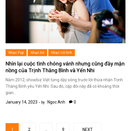
Nhạc Pop
Nhạc trẻ
Nhạc trữ tình
Nhìn lại cuộc tình chóng vánh nhưng cũng đầy mặn
nồng của Trịnh Thăng Bình và Yến Nhi
Năm 2012, showbiz Việt từng dậy sóng trước lời thừa nhận Trịnh
Thăng Bình yêu Yến Nhi. Sau đó, cặp đôi này đã có khoảng thời
gian…
January 14, 2023
Ngoc Anh
0
by :
Posts
1
2
…
9
NEXT