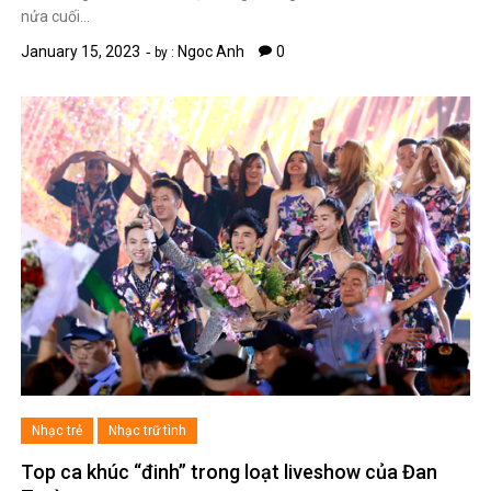
nửa cuối…
January 15, 2023
Ngoc Anh
0
by :
Nhạc trẻ
Nhạc trữ tình
Top ca khúc “đinh” trong loạt liveshow của Đan