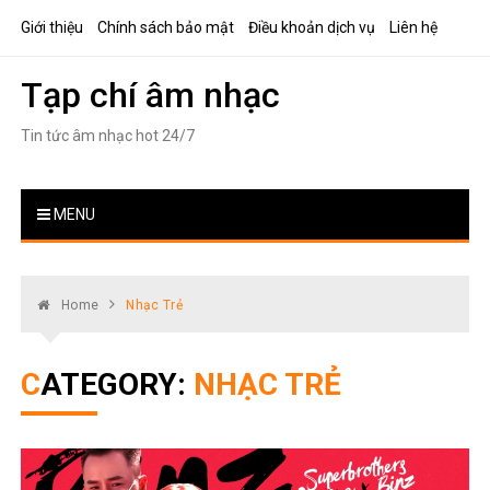
Skip
Giới thiệu
Chính sách bảo mật
Điều khoản dịch vụ
Liên hệ
to
content
Tạp chí âm nhạc
Tin tức âm nhạc hot 24/7
MENU
Home
Nhạc Trẻ
CATEGORY:
NHẠC TRẺ