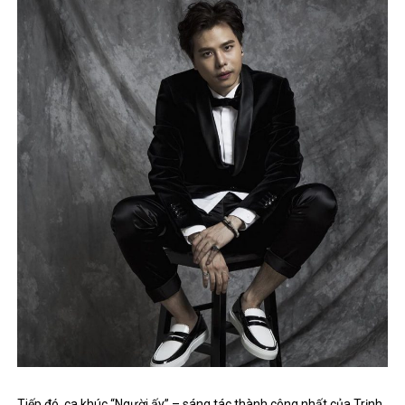
Tiếp đó, ca khúc “Người ấy” – sáng tác thành công nhất của Trịnh