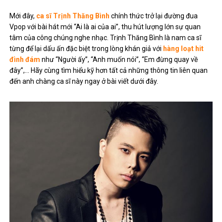
Mới đây,
ca sĩ Trịnh Thăng Bình
chính thức trở lại đường đua
Vpop với bài hát mới “Ai là ai của ai”, thu hút lượng lớn sự quan
tâm của công chúng nghe nhạc. Trịnh Thăng Bình là nam ca sĩ
từng để lại dấu ấn đặc biệt trong lòng khán giả với
hàng loạt hit
đình đám
như “Người ấy”, “Anh muốn nói”, “Em đừng quay về
đây”,… Hãy cùng tìm hiểu kỹ hơn tất cả những thông tin liên quan
đến anh chàng ca sĩ này ngay ở bài viết dưới đây.