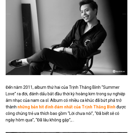
Đến năm 2011, album thứ hai của Trịnh Thăng Bình “Summer
Love” ra đời, đánh dấu bắt đầu thời kỳ hoàng kim trong sự nghiệp
âm nhạc của nam ca sĩ. Album có nhiều ca khúc đã bứt phá trở
thành
những bản hit đình đám nhất của Trịnh Thăng Bình
được
công chúng trẻ ưa thích bao gồm “Lời chưa nói”, “Đã biết sẽ có
ngày hôm qua”, “Đã lâu không gặp”,…