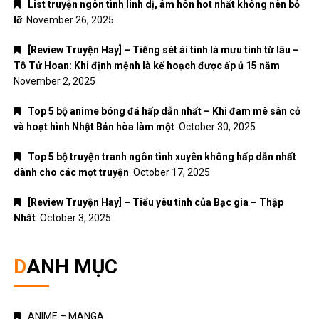
[Review Truyện Hay] – Tiểu yêu tinh của Bạc gia – Thập
Nhất
October 3, 2025
DANH MỤC
ANIME – MANGA
Đời sống
Giải trí
Nhạc Pop
Nhạc trẻ
Nhạc trữ tình
Nhạc Xuân