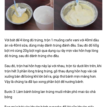
Với bát để 4 lòng đỏ trứng, trộn 1 muỗng cafe vani với 40ml dầu
ăn và 40ml sữa, dùng máy đánh trứng đánh đều. Sau đó đổ 60g
bột mì cùng 20g bột ngô qua dụng cụ rây mịn vào hỗn hợp lòng
đỏ trứng, sau đó đánh trứng cho đều.
Sau đó, trộn hai hỗn hợp này lại với nhau, trộn từ dưới lên trên, khi
trộn hết 3 phần lòng trắng trứng, gõ thau đựng hỗn hợp vài cái
xuống bàn để bóng khí lớn bể ra, giúp thớ bánh mịn màng hơn.
Vậy là chúng ta đã tạo xong phần bột để nướng bánh.
Bước 3: Làm bánh bông lan trứng muối nhân phô mai rắc chà
bông
Bạn múc bột vào khuôn bánh cupcake đã lót sẵn khuôn giấy