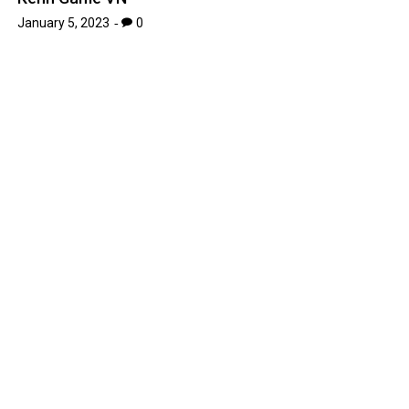
January 5, 2023
0
Những bài hát của Đông Nhi và Ông Cao Thắng
January 14, 2023
0