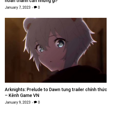
Arknights: Prelude to Dawn tung trailer chính thức
– Kênh Game VN
January 9, 2023
0
Leave A Reply
Your email address will not be published.
Required fields are
*
marked
*
Comment