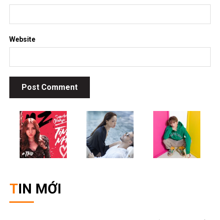
TIN MỚI
List truyện ngôn tình linh dị, âm hôn hot nhất không nên bỏ
lỡ
November 26, 2025
[Review Truyện Hay] – Tiếng sét ái tình là mưu tính từ lâu –
Tô Tử Hoan: Khi định mệnh là kế hoạch được ấp ủ 15 năm
November 2, 2025
Top 5 bộ anime bóng đá hấp dẫn nhất – Khi đam mê sân cỏ
và hoạt hình Nhật Bản hòa làm một
October 30, 2025
Top 5 bộ truyện tranh ngôn tình xuyên không hấp dẫn nhất
dành cho các mọt truyện
October 17, 2025