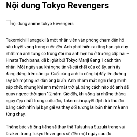
Nội dung Tokyo Revengers
Takemichi Hanagaki là một nhân viên văn phòng chạm đến hố
sâu tuyệt vọng trong cuộc đời. Anh phát hiện ra rằng bạn gái duy
nhất mà anh từng có trong đời mà anh hẹn hò ở trường cấp hai –
Hinata Tachibana, đã bị giết bởi Tokyo Manji Gang 1 cách tàn
nhẫn. Một ngày sau khi nghe tin về cái chết của cô ấy, anh ấy
đang đứng trên sân ga. Cuối cùng anh ta cũng bị đẩy lên đường
ray bởi một người đàn ông bí ẩn. Anh nhắm mắt nghĩ rằng mình
sắp chết, nhưng khi anh mở mắt trở lại, bằng cách nào đó anh đã
quay ngược thời gian 12 năm. Giờ đây, khi sống lại những tháng
ngày đẹp nhất trong cuộc đời, Takemichi quyết định trả thù đời
bằng cách nhìn lại bạn gái và thay đổi tương lai bản thân mà anh
từng chạy.
Thông báo về lồng tiếng sẽ thay thế Tatsuhisa Suzuki trong vai
Draken trong Tokyo Revengers sẽ đến một ngày sau đó.