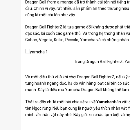
Dragon Ball from a manga đã trở thành cái tên nổi tiếng 
cầu. Chính vì vậy, rất nhiều sản phẩm ăn theo thương hiệu
cũng là một cái tên như vậy.
Dragon Ball FighterZ là tựa game đối kháng được phát triể
đặc sắc, lôi cuốn các game thủ. Và trong hệ thống nhân 
Gohan, Vegeta, Krillin, Piccolo, Yamcha và cả những nhân
Trong Dragon Ball FighterZ, Ya
Và một điều thú vị là khi chơi Dragon Ball FighterZ, nếu k
tung hoành ngang dọc, hạ đo ván hàng loạt cái tên có sứ
mạnh. Đây là điều mà Yamcha Dragon Ball không thể làm
Thật ra đây chỉ là một bài chia sẻ vui về
Yamcha
nhân vật 
tên
Ngọc rồng
. Nếu bạn cũng là người yêu thích nhân vật Y
mình về nhân vật này nhé. Bây giờ, xin chào tạm biệt và hẹ