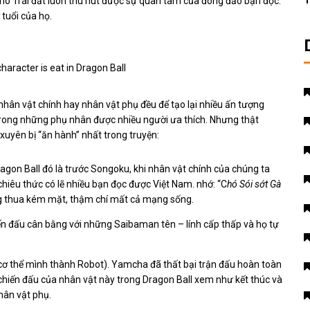
T
o Trái đất luôn thu hút được sự quan tâm của đông đảo bạn đọc.
 tuổi của họ.
aracter is eat in Dragon Ball
 nhân vật chính hay nhân vật phụ đều để tạo lại nhiều ấn tượng
trong những phụ nhân được nhiều người ưa thích. Nhưng thật
uyên bị “ăn hành” nhất trong truyện:
gon Ball đó là trước Songoku, khi nhân vật chính của chúng ta
chiêu thức có lẽ nhiều bạn đọc được Việt Nam. nhớ: “C
hó Sói sớt Gà
ng thua kém mặt, thậm chí mất cả mạng sống.
ến đấu cân bằng với những Saibaman tên – lính cấp thấp và họ tự
ạo cơ thể mình thành Robot). Yamcha đã thất bại trận đấu hoàn toàn
hiến đấu của nhân vật này trong Dragon Ball xem như kết thúc và
hân vật phụ.