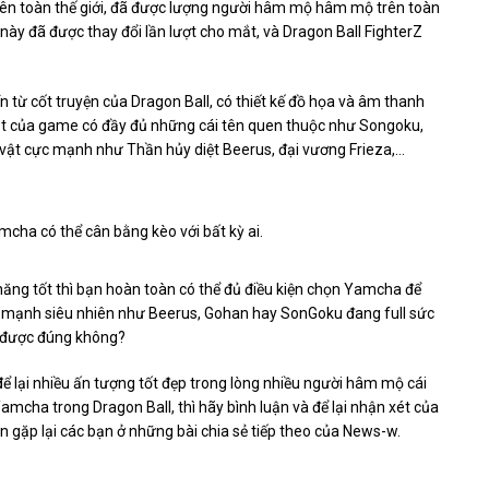
trên toàn thế giới, đã được lượng người hâm mộ hâm mộ trên toàn
 này đã được thay đổi lần lượt cho mắt, và Dragon Ball FighterZ
n từ cốt truyện của Dragon Ball, có thiết kế đồ họa và âm thanh
vật của game có đầy đủ những cái tên quen thuộc như Songoku,
 vật cực mạnh như Thần hủy diệt Beerus, đại vương Frieza,…
mcha có thể cân bằng kèo với bất kỳ ai.
ỹ năng tốt thì bạn hoàn toàn có thể đủ điều kiện chọn Yamcha để
c mạnh siêu nhiên như Beerus, Gohan hay SonGoku đang full sức
 được đúng không?
để lại nhiều ấn tượng tốt đẹp trong lòng nhiều người hâm mộ cái
amcha trong Dragon Ball, thì hãy bình luận và để lại nhận xét của
n gặp lại các bạn ở những bài chia sẻ tiếp theo của News-w.