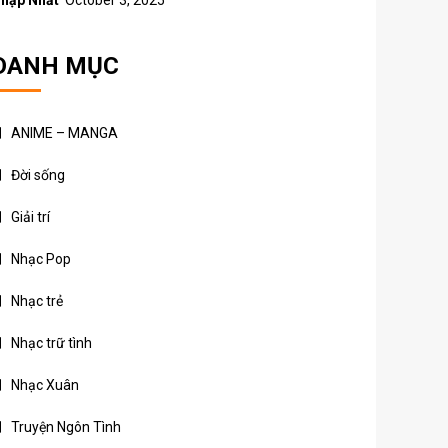
hập Nhất
October 3, 2025
DANH MỤC
ANIME – MANGA
Đời sống
Giải trí
Nhạc Pop
Nhạc trẻ
Nhạc trữ tình
Nhạc Xuân
Truyện Ngôn Tình