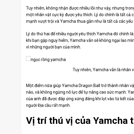
Tuy nhiên, không nhận được nhiều lỗi như vậy, nhưng tron
một nhân vật cực kỳ được yêu thích. Lý do chính là tất cả
mạnh vượt trội và Yamcha thua gần như là tất cả các yếu 
Lý do thứ hai để nhiều người yêu thích Yamcha đó chính là
khi bạn gặp nguy hiểm, Yamcha vẫn sẽ không ngại lao mình 
vì những người bạn của mình.
Tuy nhiên, Yamcha vẫn là nhân v
Một điểm nữa giúp Yamcha Dragon Ball trở thành nhân vật
nào, và không ngừng nỗ lực để tự nâng cao sức mạnh. Yam
của anh đã được đáp ứng xứng đáng khi lọt vào tứ kết của G
người Địa cầu rất mạnh.
Vị trí thú vị của Yamcha 