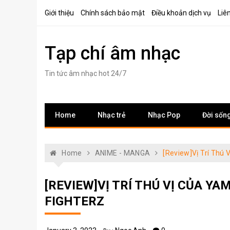
Skip
Giới thiệu
Chính sách bảo mật
Điều khoản dịch vụ
Liê
to
content
Tạp chí âm nhạc
Tin tức âm nhạc hot 24/7
Home
Nhạc trẻ
Nhạc Pop
Đời sốn
Home
ANIME - MANGA
[Review]Vị Trí Thú 
[REVIEW]VỊ TRÍ THÚ VỊ CỦA 
FIGHTERZ