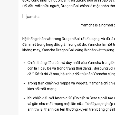
Goku cùng những người bạn trên đường hòa bình bảo vệ ch
Đối đầu với nhiều người, Dragon Ball chính là một phần thơ
Yamcha is a normal ch
Hệ thống nhân vật trong Dragon Ball rất đa dạng, và dù là
đậm nét trong lòng độc giả. Trong số đó, Yamcha là một 
không may, Yamcha Dragon Ball cũng là nhân vật thường x
Chiến thắng đầu tiên và duy nhất của Yamcha trong Dra
còn là 1 cậu bé và trong trạng thái đang… đói bụng với 
cồ ”
. Kể từ đó về sau, hầu như đối thủ nào Yamcha cũ
Trong trận chiến với Nappa và Vegeta, Yamcha chỉ chi
kích nổ mất mạng.
Khi chiến đấu với Android 20 (Do tiến sĩ Gero tự cải t
và gần như mất mạng một lần nữa. Từ đây, sự nghiệp c
anh trở lại thành cái tên thường xuyên trên băng ghế n