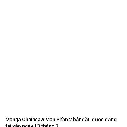
Tai đạo tranh ở thế giới webtoon vẫn còn sót lại
nhối
January 7, 2023
0