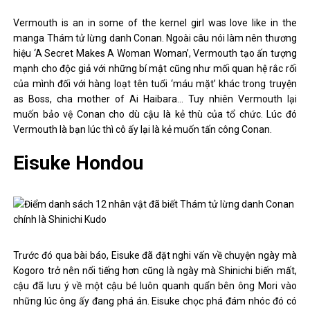
Vermouth is an in some of the kernel girl was love like in the
manga Thám tử lừng danh Conan. Ngoài câu nói làm nên thương
hiệu ‘A Secret Makes A Woman Woman’, Vermouth tạo ấn tượng
mạnh cho độc giả với những bí mật cũng như mối quan hệ rắc rối
của mình đối với hàng loạt tên tuổi ‘máu mặt’ khác trong truyện
as Boss, cha mother of Ai Haibara… Tuy nhiên Vermouth lại
muốn bảo vệ Conan cho dù cậu là kẻ thù của tổ chức. Lúc đó
Vermouth là bạn lúc thì cô ấy lại là kẻ muốn tấn công Conan.
Eisuke Hondou
Trước đó qua bài báo, Eisuke đã đặt nghi vấn về chuyện ngày mà
Kogoro trở nên nổi tiếng hơn cũng là ngày mà Shinichi biến mất,
cậu đã lưu ý về một cậu bé luôn quanh quẩn bên ông Mori vào
những lúc ông ấy đang phá án. Eisuke chọc phá đám nhóc đó có