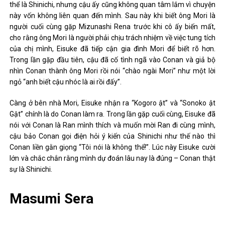
thể là Shinichi, nhưng cậu ấy cũng không quan tâm lắm vì chuyện
này vốn không liên quan đến mình. Sau này khi biết ông Mori là
người cuối cùng gặp Mizunashi Rena trước khi cô ấy biến mất,
cho rằng ông Mori là người phải chịu trách nhiệm về việc tung tích
của chị mình, Eisuke đã tiếp cận gia đình Mori để biết rõ hơn.
Trong lần gặp đầu tiên, cậu đã cố tình ngã vào Conan và giả bộ
nhìn Conan thành ông Mori rồi nói “chào ngài Mori” như một lời
ngỏ “anh biết cậu nhóc là ai rồi đấy”.
Càng ở bên nhà Mori, Eisuke nhận ra “Kogoro ật” và “Sonoko ật
Gật” chính là do Conan làm ra. Trong lần gặp cuối cùng, Eisuke đã
nói với Conan là Ran mình thích và muốn mời Ran đi cùng mình,
cậu bảo Conan gọi điện hỏi ý kiến ​​của Shinichi như thế nào thì
Conan liền gằn giọng “Tôi nói là không thể!”. Lúc này Eisuke cười
lớn và chắc chắn rằng mình dự đoán lâu nay là đúng – Conan thật
sự là Shinichi.
Masumi Sera