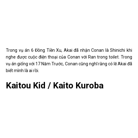
muốn thông qua chuyện này mà sẽ được thăng chức để đạp đổ
Gin – kẻ đã giết Pisco – người mà ông ta rất kính trọng. Tuy nhiên,
anh ấy bị Chianti bắn chết trước khi có thể làm bất cứ điều gì.
Trên đây là top 12 người vô tình hoặc cố gắng tìm hiểu về danh
sách sự thật của Thám tử lừng danh Conan chính là chàng thám
tử trung học nổi tiếng Shinichi Kudo. Hầu hết những người này vẫn
giữ bí mật cho cậu nhóc Conan và nhiều lần giúp đỡ cậu thoát
khỏi sự truy đuổi của tổ chức Áo Đen.
Post Views:
2,654
Ngoc Anh