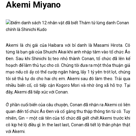
Akemi Miyano
Akemi là chị gái của Haibara với bí danh là Masami Hirota. Cô
từng là bạn gái của Shuichi Akai khi anh nhập tâm vào tổ chức Áo
Đen. Sau khi Shinichi bị teo nhỏ thành Conan, tổ chức đã lên kế
hoạch để làm thủ tục cho cô. Chúng tôi đưa ra một thỏa thuận giả
mạo nếu cô ấy có thể cướp ngân hàng, lấy 1 tỷ yên trót lọt, chúng
tôi sẽ thả tự do cho hai chị em. Akemi sau đó làm theo. Trải qua
nhiều biến cố, cô tiếp cận Kogoro Mori và nhờ ông xã hỗ trợ. Tại
đây, Akemi đã tiếp xúc với Conan.
Ở phần cuối biến của câu chuyện, Conan đã nhận ra Akemi có liên
quan đến tổ chức Áo Đen và cố gắng thu thập thông tin từ cô. Tuy
nhiên, Gin – một cái tên của tổ chức đã giết chết Akemi trước khi
cô kịp hé lộ điều gì. In the last last, Conan đã tiết lộ thân phận thật
với Akemi.