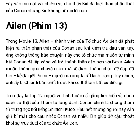
Enen no Shouboutai: Cách bắt đầu với Anime và
Manga
January 7, 2023
0