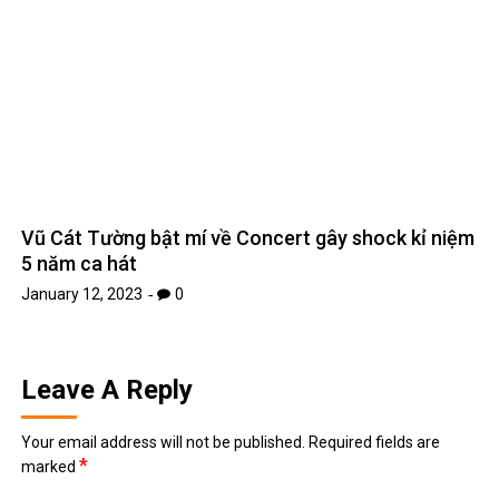
TIN MỚI
List truyện ngôn tình linh dị, âm hôn hot nhất không nên bỏ
lỡ
November 26, 2025
[Review Truyện Hay] – Tiếng sét ái tình là mưu tính từ lâu –
Tô Tử Hoan: Khi định mệnh là kế hoạch được ấp ủ 15 năm
November 2, 2025
Top 5 bộ anime bóng đá hấp dẫn nhất – Khi đam mê sân cỏ
và hoạt hình Nhật Bản hòa làm một
October 30, 2025
Top 5 bộ truyện tranh ngôn tình xuyên không hấp dẫn nhất
dành cho các mọt truyện
October 17, 2025
[Review Truyện Hay] – Tiểu yêu tinh của Bạc gia – Thập
Nhất
October 3, 2025