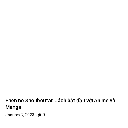
Bạn Giữ Tiền ở Đâu? Hướng Dẫn Lựa Chọn Tốt
Nhất Cho Tài Chính Cá Nhân
December 16, 2024
0