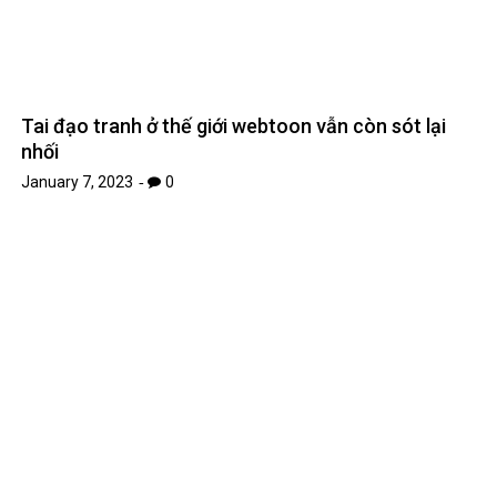
Vũ Cát Tường bật mí về Concert gây shock kỉ niệm
5 năm ca hát
January 12, 2023
0
Leave A Reply
Your email address will not be published.
Required fields are
*
marked
*
Comment