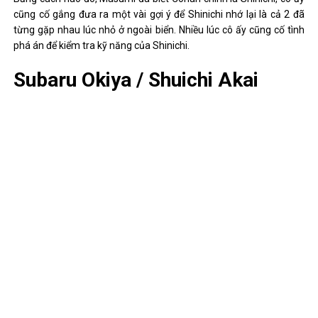
Trong Movie 3, khi cải tạo trang thành thanh tra Shiratori, Kid đã
nhận Conan chính là Shinichi sau khi nghe được điện thoại của
Conan và bác Agasa. Tuy nhiên, chi tiết này được xem là không
chính thức bởi vì đó chỉ là kịch bản bên trong nhà làm anime thôi
chứ trong chính truyện của tác giả Gosho Aoyama thì không hề có
đoạn nào về chuyện đứa trẻ biết thân phận thật của. Conan cả, dù
vậy vẫn có một vài nhiệm vụ cho thấy Kid đã biết thân phận thật
của Conan nhưng Kid không hề nói lời nào.
Ailen (Phim 13)
Trong Movie 13, Ailen – thành viên của Tổ chức Áo đen đã phát
hiện ra thân phận thật của Conan sau khi kiểm tra dấu vân tay,
ông không thông báo chuyện này cho tổ chức mà muốn tự mình
bắt Conan để lập công và trở thành thân cận hơn với Boss. Ailen