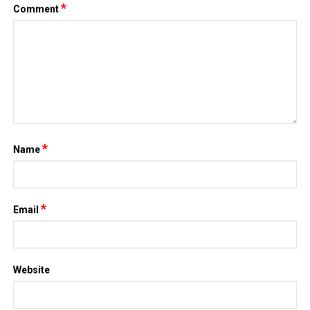
DANH MỤC
ANIME – MANGA
Đời sống
Giải trí
Nhạc Pop
Nhạc trẻ
Nhạc trữ tình
Nhạc Xuân
Truyện Ngôn Tình
Uncategorized