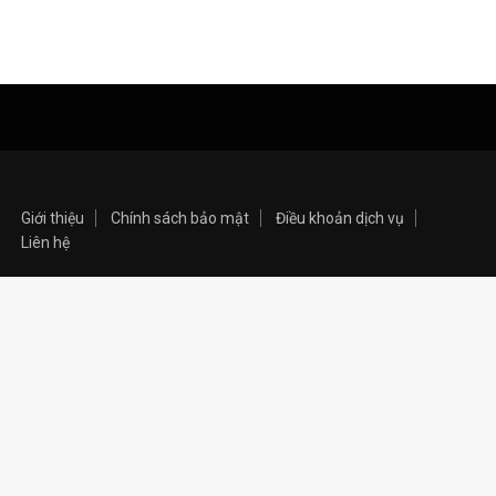
Nhạc Xuân
Truyện Ngôn Tình
Uncategorized
Giới thiệu
Chính sách bảo mật
Điều khoản dịch vụ
Liên hệ