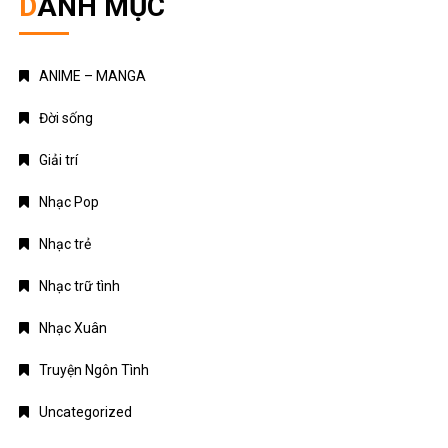
Top 5 bộ truyện tranh ngôn tình xuyên không hấp dẫn nhất
dành cho các mọt truyện
October 17, 2025
[Review Truyện Hay] – Tiểu yêu tinh của Bạc gia – Thập
Nhất
October 3, 2025
DANH MỤC
ANIME – MANGA
Đời sống
Giải trí
Nhạc Pop
Nhạc trẻ
Nhạc trữ tình