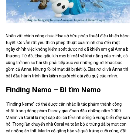
Nhân vật chính công chúa Elsa sở hữu phép thuật điều khiển băng
tuyết. Cô vẫn rất yêu thích phép thuật của mình cho đến một
ngày chính việc không kiểm soát được nó đã khiến em gái Anna bị
thương. Từ đó, Elsa giấu kín mọi bí mật về khả năng của mình, cô
cũng trở nên sợ hãi khi phải tiếp xúc với những người khác bao
gồm cả Anna. Nhưng rồi bí mật đã bị tiết lộ, Elsa rời đi và Anna thì
bắt đầu hành trình tìm kiếm người chị gái yêu quý của mình.
Finding Nemo – Đi tìm Nemo
“Finding Nemo” có thể được cân nhắc là tác phẩm thành công
nhất trong dòng phim Disney giai đoạn đầu những năm 2000.
Marlin và Coral là một cặp đôi cá hề sinh sống ở vùng biển đầy san
hô. Trong lần chuyển nhà Coral và toàn bộ ổ trứng đã bị một con
cá nhồng ăn thịt. Marlin cố gắng bảo vệ quá trứng cuối cùng, đặt