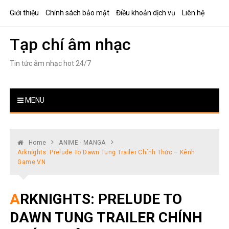
Skip
Giới thiệu
Chính sách bảo mật
Điều khoản dịch vụ
Liên hệ
to
content
Tạp chí âm nhạc
Tin tức âm nhạc hot 24/7
MENU
Home
ANIME - MANGA
Arknights: Prelude To Dawn Tung Trailer Chính Thức – Kênh
Game VN
ARKNIGHTS: PRELUDE TO
DAWN TUNG TRAILER CHÍNH