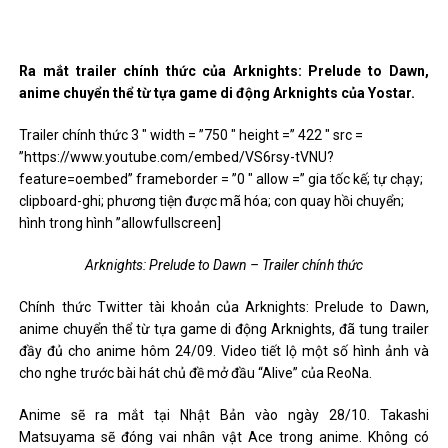
Ra mắt trailer chính thức của Arknights: Prelude to Dawn,
anime chuyển thể từ tựa game di động Arknights của Yostar.
Trailer chính thức 3 ″ width = ”750 ″ height =” 422 ″ src =
”https://www.youtube.com/embed/VS6rsy-tVNU?
feature=oembed” frameborder = ”0 ″ allow =” gia tốc kế; tự chạy;
clipboard-ghi; phương tiện được mã hóa; con quay hồi chuyển;
hình trong hình ”allowfullscreen]
Arknights: Prelude to Dawn – Trailer chính thức
Chính thức Twitter tài khoản của Arknights: Prelude to Dawn,
anime chuyển thể từ tựa game di động Arknights, đã tung trailer
đầy đủ cho anime hôm 24/09. Video tiết lộ một số hình ảnh và
cho nghe trước bài hát chủ đề mở đầu “Alive” của ReoNa.
Anime sẽ ra mắt tại Nhật Bản vào ngày 28/10. Takashi
Matsuyama sẽ đóng vai nhân vật Ace trong anime. Không có