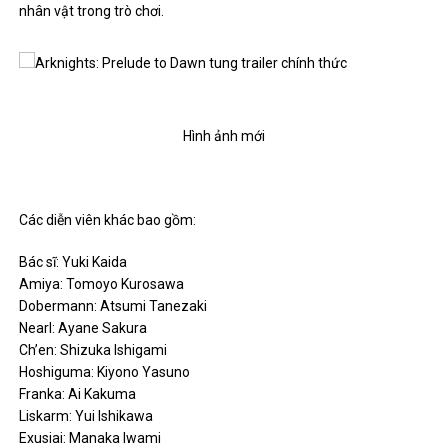
nhân vật trong trò chơi.
Hình ảnh mới
Các diễn viên khác bao gồm:
Bác sĩ: Yuki Kaida
Amiya: Tomoyo Kurosawa
Dobermann: Atsumi Tanezaki
Nearl: Ayane Sakura
Ch’en: Shizuka Ishigami
Hoshiguma: Kiyono Yasuno
Franka: Ai Kakuma
Liskarm: Yui Ishikawa
Exusiai: Manaka Iwami