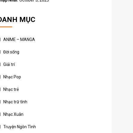
hập Nhất
October 3, 2025
DANH MỤC
ANIME – MANGA
Đời sống
Giải trí
Nhạc Pop
Nhạc trẻ
Nhạc trữ tình
Nhạc Xuân
Truyện Ngôn Tình