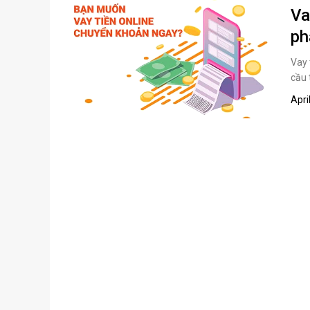
Va
ph
Vay 
cầu 
Apri