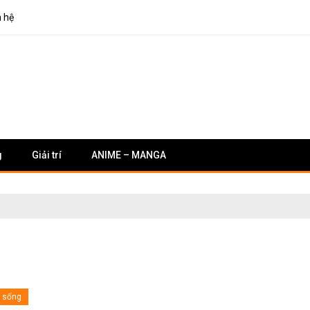
n hệ
g
Giải trí
ANIME – MANGA
i sống