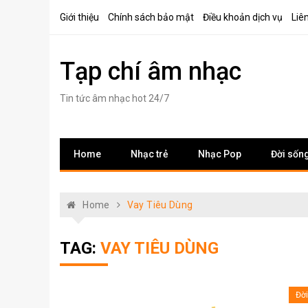
Skip
Giới thiệu
Chính sách bảo mật
Điều khoản dịch vụ
Liê
to
content
Tạp chí âm nhạc
Tin tức âm nhạc hot 24/7
Home
Nhạc trẻ
Nhạc Pop
Đời sốn
Home
Vay Tiêu Dùng
TAG:
VAY TIÊU DÙNG
Đờ