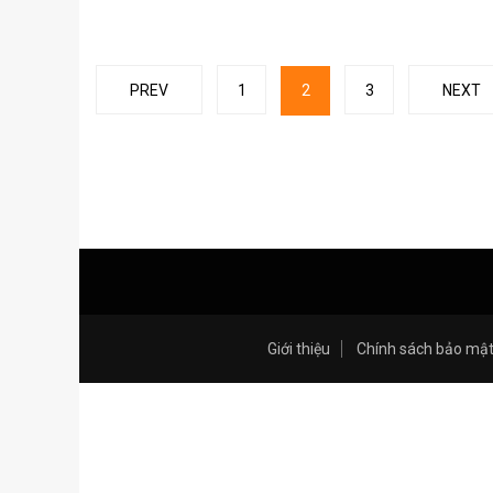
Posts
PREV
1
2
3
NEXT
navigation
Giới thiệu
Chính sách bảo mậ