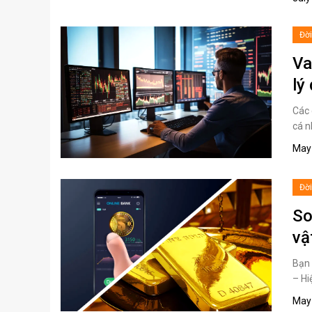
Đờ
Va
lý
Các 
cá n
May 
Đờ
So
vậ
Bạn 
– Hi
May 