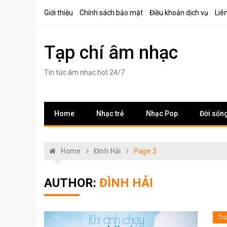
Skip
Giới thiệu
Chính sách bảo mật
Điều khoản dịch vụ
Liê
to
content
Tạp chí âm nhạc
Tin tức âm nhạc hot 24/7
Home
Nhạc trẻ
Nhạc Pop
Đời sốn
Home
Đình Hải
Page 2
AUTHOR:
ĐÌNH HẢI
Tr