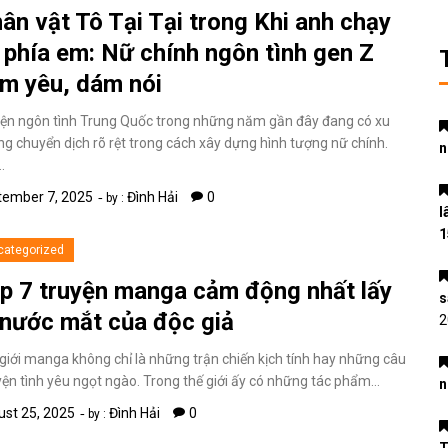
ân vật Tô Tại Tại trong Khi anh chạy
 phía em: Nữ chính ngôn tình gen Z
m yêu, dám nói
ện ngôn tình Trung Quốc trong những năm gần đây đang có xu
g chuyển dịch rõ rệt trong cách xây dựng hình tượng nữ chính.
n
…
tember 7, 2025
Đình Hải
0
by :
l
1
categorized
p 7 truyện manga cảm động nhất lấy
s
 nước mắt của độc giả
2
giới manga không chỉ là những trận chiến kịch tính hay những câu
ện tình yêu ngọt ngào. Trong thế giới ấy có những tác phẩm…
n
st 25, 2025
Đình Hải
0
by :