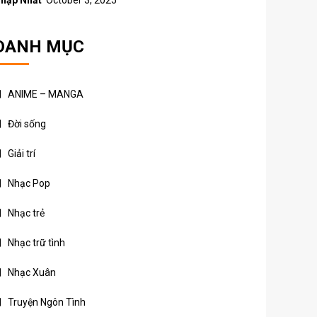
hập Nhất
October 3, 2025
DANH MỤC
ANIME – MANGA
Đời sống
Giải trí
Nhạc Pop
Nhạc trẻ
Nhạc trữ tình
Nhạc Xuân
Truyện Ngôn Tình