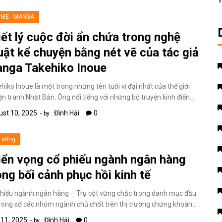
T
IME - MANGA
iết lý cuộc đời ẩn chứa trong nghệ
uật kể chuyện bằng nét vẽ của tác giả
nga Takehiko Inoue
hiko Inoue là một trong những tên tuổi vĩ đại nhất của thế giới
ện tranh Nhật Bản. Ông nổi tiếng với những bộ truyện kinh điển…
st 10, 2025
Đình Hải
0
by :
i sống
iển vọng cổ phiếu ngành ngân hàng
ong bối cảnh phục hồi kinh tế
hiếu ngành ngân hàng – Trụ cột vững chắc trong danh mục đầu
rong số các nhóm ngành chủ chốt trên thị trường chứng khoán…
 11, 2025
Đình Hải
0
by :