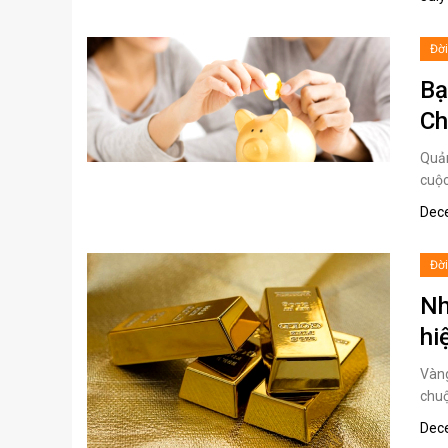
Đờ
Bạ
Ch
Quản
cuộc
Dec
Đờ
Nh
hi
Vàng
chuộ
Dec