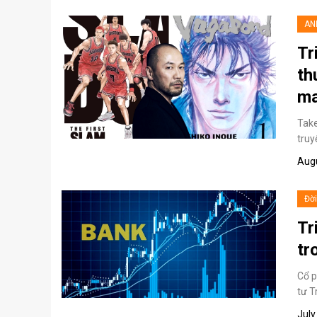
AN
Tr
th
ma
Take
truy
Augu
Đờ
Tr
tr
Cổ p
tư T
July