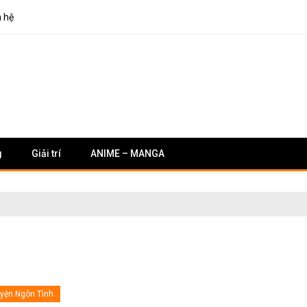
n hệ
g
Giải trí
ANIME – MANGA
uyện Ngôn Tình