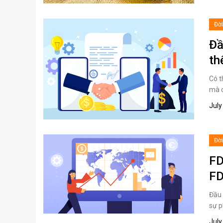
Đờ
Đầ
th
Có t
mà c
July
Đờ
FD
FD
Đầu 
sự p
July