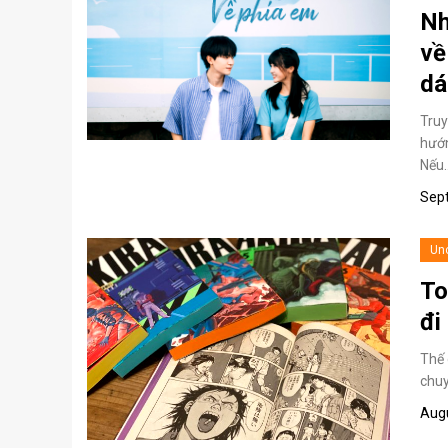
Nh
về
dá
Truy
hướn
Nếu
Sep
Un
To
đi
Thế 
chuy
Augu