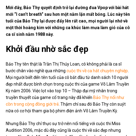
Mới đây, Bảo Thy quyết định trở lại đường đua Vpop với bài hát
mới “I can’t breath” sau hơn một năm lặn mất bóng. Lúc này tên
tuổi của Bảo Thy lại được đẩy lên rất cao, mọi người lại nhớ về
một thời hoàng kim với những ca khúc làm mưa làm gió của cô
ca sĩ sinh năm 1988 này.
Khởi đầu nhờ sắc đẹp
Bảo Thy tên thật là Trần Thị Thúy Loan, cô không phải là ca sĩ
bước chân vào nghề qua những
cuộc thi về ca hát chuyên nghiệp
.
Mọi người biết đến tên tuổi của cô bắt đầu từ danh sách 10 người
đẹp nhất được bình chọn trong cuộc thi của game Võ Lâm Truyền
Kỳ năm 2006. Việc lọt vào top 10 – Thập đại mỹ nhân trong
truyền thuyết của game cổ trang này đã khiến
Bảo Thy nổi như
cồn trong cộng đồng giới trẻ
. Thậm chí sau đó Bảo Thy còn suýt
nữa có cơ hội tham gia bộ phim điện ảnh Võ Lâm Truyền Kỳ.
Nhưng Bảo Thy chỉ thực sự trở nên nổi tiếng với cuộc thi Miss
Audition 2006, mặc dù đây cũng là cuộc thi về sắc đẹp nhưng