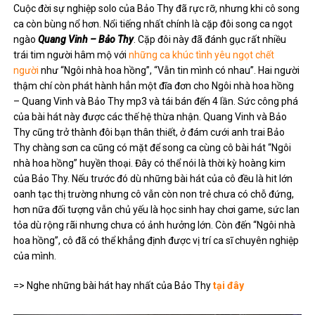
Cuộc đời sự nghiệp solo của Bảo Thy đã rực rỡ, nhưng khi cô song
ca còn bùng nổ hơn. Nổi tiếng nhất chính là cặp đôi song ca ngọt
ngào
Quang Vinh – Bảo Thy
. Cặp đôi này đã đánh gục rất nhiều
trái tim người hâm mộ với
những ca khúc tình yêu ngọt chết
người
như “Ngôi nhà hoa hồng”, “Vẫn tin mình có nhau”. Hai người
thậm chí còn phát hành hẳn một đĩa đơn cho Ngôi nhà hoa hồng
– Quang Vinh và Bảo Thy mp3 và tái bán đến 4 lần. Sức công phá
của bài hát này được các thế hệ thừa nhận. Quang Vinh và Bảo
Thy cũng trở thành đôi bạn thân thiết, ở đám cưới anh trai Bảo
Thy chàng sơn ca cũng có mặt để song ca cùng cô bài hát “Ngôi
nhà hoa hồng” huyền thoại. Đây có thể nói là thời kỳ hoàng kim
của Bảo Thy. Nếu trước đó dù những bài hát của cô đều là hit lớn
oanh tạc thị trường nhưng cô vẫn còn non trẻ chưa có chỗ đứng,
hơn nữa đối tượng vẫn chủ yếu là học sinh hay chơi game, sức lan
tỏa dù rộng rãi nhưng chưa có ảnh hưởng lớn. Còn đến “Ngôi nhà
hoa hồng”, cô đã có thể khẳng định được vị trí ca sĩ chuyên nghiệp
của mình.
=> Nghe những bài hát hay nhất của Bảo Thy
tại đây