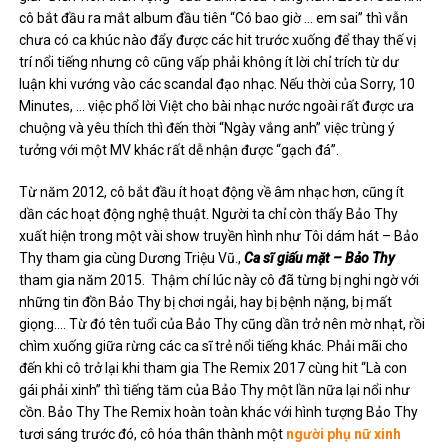
cô bắt đầu ra mắt album đầu tiên “Có bao giờ … em sai” thì vẫn
chưa có ca khúc nào đẩy được các hit trước xuống để thay thế vị
trí nổi tiếng nhưng cô cũng vấp phải không ít lời chỉ trích từ dư
luận khi vướng vào các scandal đạo nhạc. Nếu thời của Sorry, 10
Minutes, … việc phổ lời Việt cho bài nhạc nước ngoài rất được ưa
chuộng và yêu thích thì đến thời “Ngày vắng anh” việc trùng ý
tưởng với một MV khác rất dễ nhận được “gạch đá”.
Từ năm 2012, cô bắt đầu ít hoạt động về âm nhạc hơn, cũng ít
dần các hoạt động nghệ thuật. Người ta chỉ còn thấy Bảo Thy
xuất hiện trong một vài show truyền hình như Tôi dám hát – Bảo
Thy tham gia cùng Dương Triệu Vũ.,
Ca sĩ giấu mặt – Bảo Thy
tham gia năm 2015. Thậm chí lúc này cô đã từng bị nghi ngờ với
những tin đồn Bảo Thy bị chơi ngải, hay bị bệnh nặng, bị mất
giọng…. Từ đó tên tuổi của Bảo Thy cũng dần trở nên mờ nhạt, rồi
chìm xuống giữa rừng các ca sĩ trẻ nổi tiếng khác. Phải mãi cho
đến khi cô trở lại khi tham gia The Remix 2017 cùng hit “Là con
gái phải xinh” thì tiếng tăm của Bảo Thy một lần nữa lại nổi như
cồn. Bảo Thy The Remix hoàn toàn khác với hình tượng Bảo Thy
tươi sáng trước đó, cô hóa thân thành một
người phụ nữ xinh