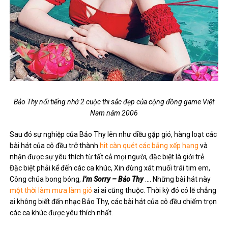
Bảo Thy nổi tiếng nhớ 2 cuộc thi sắc đẹp của cộng đồng game Việt
Nam năm 2006
Sau đó sự nghiệp của Bảo Thy lên như diều gặp gió, hàng loạt các
bài hát của cô đều trở thành
hit càn quét các bảng xếp hạng
và
nhận được sự yêu thích từ tất cả mọi người, đặc biệt là giới trẻ.
Đặc biệt phải kể đến các ca khúc, Xin đừng xát muối trái tim em,
Công chúa bong bóng,
I’m Sorry – Bảo Thy
…. Những bài hát này
một thời làm mưa làm gió
ai ai cũng thuộc. Thời kỳ đó có lẽ chẳng
ai không biết đến nhạc Bảo Thy, các bài hát của cô đều chiếm trọn
các ca khúc được yêu thích nhất.