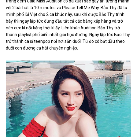
trong đêm Gala Miss Audition cô đã xuất sắc gây ấn tượng mạnh
với 2 bài hát là 10 minutes và Please Tell Me Why. Bảo Thy đã tự
mình phổ lời Việt cho 2 ca khúc này, sau khi được Bảo Thy trình
bày thì ngay lập tức đứng đầu tất cả các bảng xếp hàng và trở
nên cực kì nổi tiếng thời kì ấy. Liên khúc Audition Bảo Thy trở
thành playlist phổ biến nhất giới học đường. Ngay lập tức Bảo Thy
trở thành ca sĩ teenpop nơi nơi săn đuổi. Từ đó cô bắt đầu theo
đuổi con đường ca hát chuyên nghiệp.