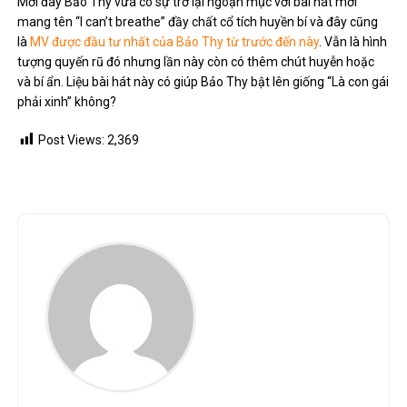
Mới đây Bảo Thy vừa có sự trở lại ngoạn mục với bài hát mới
mang tên “I can’t breathe” đầy chất cổ tích huyền bí và đây cũng
là
MV được đầu tư nhất của Bảo Thy từ trước đến này
. Vẫn là hình
tượng quyến rũ đó nhưng lần này còn có thêm chút huyễn hoặc
và bí ẩn. Liệu bài hát này có giúp Bảo Thy bật lên giống “Là con gái
phải xinh” không?
Post Views:
2,369