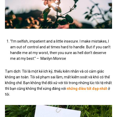
“I’m selfish, impatient and a little insecure. I make mistakes, I
am out of control and at times hard to handle. But if you can’t
handle me at my worst, then you sure as hell don’t deserve
me at my best.” – Marilyn Monroe
Tạm dịch: Tôi là một kẻ ích kỷ, thiếu kiên nhẫn và có cảm giác
không an toàn. Tôi sẽ phạm sai lầm, mất kiểm soát và khó có thể
khống chế. Bạn không thể đối xử với tôi trong những lúc tôi tệ nhất
thì bạn cũng không thể xứng đáng với
những điều tốt đẹp nhất
ở
tôi.