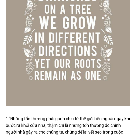
1.“Những tổn thương phải gánh chịu từ thế giới bên ngoài ngay khi
bước ra khỏi cửa nhà, thậm chí là những tổn thương do chính
người nhà gây ra cho chúng ta, chúng để lại vết sẹo trong cuộc