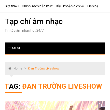
Skip
Giới thiệu
Chính sách bảo mật
Điều khoản dịch vụ
Liên hệ
to
content
Tạp chí âm nhạc
Tin tức âm nhạc hot 24/7
MENU
Home
Đan Trường Liveshow
TAG:
ĐAN TRƯỜNG LIVESHOW