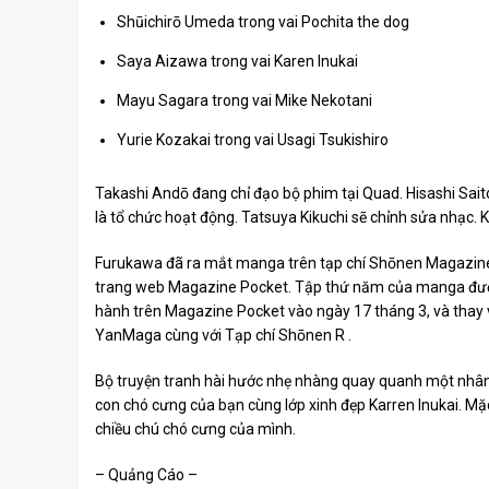
Shūichirō Umeda trong vai Pochita the dog
Saya Aizawa trong vai Karen Inukai
Mayu Sagara trong vai Mike Nekotani
Yurie Kozakai trong vai Usagi Tsukishiro
Takashi Andō đang chỉ đạo bộ phim tại Quad. Hisashi Saito 
là tổ chức hoạt động. Tatsuya Kikuchi sẽ chỉnh sửa nhạc.
Furukawa đã ra mắt manga trên tạp chí Shōnen Magazin
trang web Magazine Pocket. Tập thứ năm của manga đượ
hành trên Magazine Pocket vào ngày 17 tháng 3, và thay v
YanMaga cùng với Tạp chí Shōnen R .
Bộ truyện tranh hài hước nhẹ nhàng quay quanh một nhân v
con chó cưng của bạn cùng lớp xinh đẹp Karren Inukai. Mặc
chiều chú chó cưng của mình.
– Quảng Cáo –