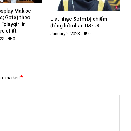
osplay Makise
ns; Gate) theo
List nhạc Sofm bị chiếm
“playgirl in
đóng bởi nhạc US-UK
ực chất
January 9, 2023
0
023
0
*
 are marked