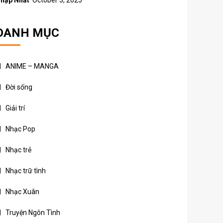
hập Nhất
October 3, 2025
DANH MỤC
ANIME – MANGA
Đời sống
Giải trí
Nhạc Pop
Nhạc trẻ
Nhạc trữ tình
Nhạc Xuân
Truyện Ngôn Tình