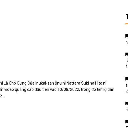
n
l
1
 Là Chó Cưng Của Inukai-san (Inu ni Nattara Suki na Hito ni
s
n video quảng cáo đầu tiên vào 10/08/2022, trong đó tiết lộ dàn
2
3.
n