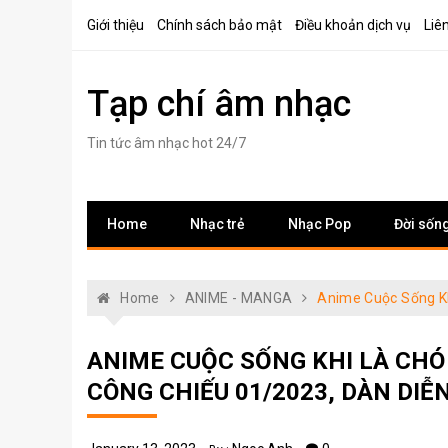
Skip
Giới thiệu
Chính sách bảo mật
Điều khoản dịch vụ
Liê
to
content
Tạp chí âm nhạc
Tin tức âm nhạc hot 24/7
Home
Nhạc trẻ
Nhạc Pop
Đời sốn
Home
ANIME - MANGA
Anime Cuộc Sống Kh
ANIME CUỘC SỐNG KHI LÀ CHÓ 
CÔNG CHIẾU 01/2023, DÀN DIỄ