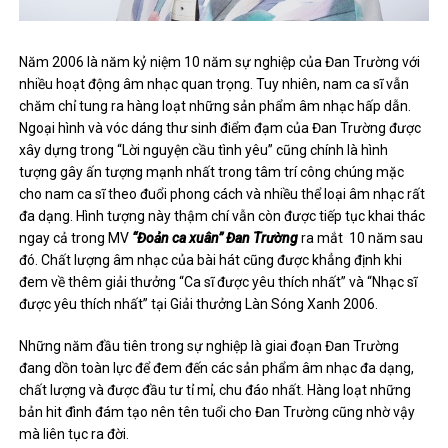
Năm 2006 là năm kỷ niệm 10 năm sự nghiệp của Đan Trường với
nhiều hoạt động âm nhạc quan trọng. Tuy nhiên, nam ca sĩ vẫn
chăm chỉ tung ra hàng loạt những sản phẩm âm nhạc hấp dẫn.
Ngoại hình và vóc dáng thư sinh điểm đạm của Đan Trường được
xây dựng trong “Lời nguyện cầu tình yêu” cũng chính là hình
tượng gây ấn tượng mạnh nhất trong tâm trí công chúng mặc
cho nam ca sĩ theo đuổi phong cách và nhiều thể loại âm nhạc rất
đa dạng. Hình tượng này thậm chí vẫn còn được tiếp tục khai thác
ngay cả trong MV
“Đoản ca xuân” Đan Trường
ra mắt 10 năm sau
đó. Chất lượng âm nhạc của bài hát cũng được khẳng định khi
đem về thêm giải thưởng “Ca sĩ được yêu thích nhất” và “Nhạc sĩ
được yêu thích nhất” tại Giải thưởng Làn Sóng Xanh 2006.
Những năm đầu tiên trong sự nghiệp là giai đoạn Đan Trường
đang dồn toàn lực để đem đến các sản phẩm âm nhạc đa dạng,
chất lượng và được đầu tư tỉ mỉ, chu đáo nhất. Hàng loạt những
bản hit đình đám tạo nên tên tuổi cho Đan Trường cũng nhờ vậy
mà liên tục ra đời.