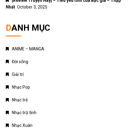
[Review Truyện Hay] – Tiểu yêu tinh của Bạc gia – Thập
Nhất
October 3, 2025
DANH MỤC
ANIME – MANGA
Đời sống
Giải trí
Nhạc Pop
Nhạc trẻ
Nhạc trữ tình
Nhạc Xuân