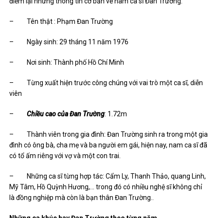
điểm lại những thông tin cơ bản về nam ca sĩ Đan Trường.
– Tên thật : Phạm Đan Trường
– Ngày sinh: 29 tháng 11 năm 1976
– Nơi sinh: Thành phố Hồ Chí Minh
– Từng xuất hiện trước công chúng với vai trò một ca sĩ, diễn
viên
–
Chiều cao của Đan Trường
: 1.72m
– Thành viên trong gia đình: Đan Trường sinh ra trong một gia
đình có ông bà, cha mẹ và ba người em gái, hiện nay, nam ca sĩ đã
có tổ ấm riêng với vợ và một con trai.
– Những ca sĩ từng hợp tác: Cẩm Ly, Thanh Thảo, quang Linh,
Mỹ Tâm, Hồ Quỳnh Hương,… trong đó có nhiều nghệ sĩ không chỉ
là đồng nghiệp mà còn là bạn thân Đan Trường..