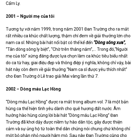
Cẩm Ly.
2001 – Người mẹ của tôi
Tương tự với năm 1999, trong năm 2001 Đan Trường cho ra mắt
rất nhiều ca khúc chất lượng, thậm chí đem về giải thưởng lớn cho
nam ca sĩ. Những bài hát nổi bật có thể kể đến
“Dòng sông xưa”,
“Tân dòng sông ly biệt”, “Chờ trên tháng năm”,… Trong đó,“Người
mẹ của tôi” xứng đáng được lựa chọn làm ca khúc tiêu biểu nhất
do ca từ hay, giai điệu đẹp và thông điệp ý nghĩa, không chỉ vậy, bài
hát này còn đem về giải thưởng “Nam ca sĩ được yêu thích nhất”
cho Đan Trường ở Lễ trao giải Mai vàng lần thứ 7.
2002 – Dòng máu Lạc Hồng
“Dòng máu Lạc Hồng” được ra mắt trong album vol. 7 là một bản
hùng ca thể hiện tình yêu dành cho quê hương đất nước. Âm
hưởng hào hùng cùng lời bài hát “Dòng máu Lạc Hồng” Đan
Trường đã khơi dậy được niềm tự hào dân tộc, gây được thiện
cảm và sự ủng hộ từ toàn thể dân chúng nói chung chứ không chỉ
một bộ phận nhỏ người hâm mộ. Sau này Đan Trường cũng cho