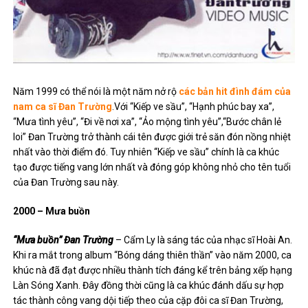
Năm 1999 có thể nói là một năm nở rộ
các bản hit đình đám của
nam ca sĩ Đan Trường
.Với “Kiếp ve sầu”, “Hạnh phúc bay xa”,
“Mưa tình yêu”, “Đi về nơi xa”, “Ảo mộng tình yêu”,“Bước chân lẻ
loi” Đan Trường trở thành cái tên được giới trẻ săn đón nồng nhiệt
nhất vào thời điểm đó. Tuy nhiên “Kiếp ve sầu” chính là ca khúc
tạo được tiếng vang lớn nhất và đóng góp không nhỏ cho tên tuổi
của Đan Trường sau này.
2000 – Mưa buồn
“Mưa buồn” Đan Trường
– Cẩm Ly là sáng tác của nhạc sĩ Hoài An.
Khi ra mắt trong album “Bóng dáng thiên thần” vào năm 2000, ca
khúc nà đã đạt được nhiều thành tích đáng kể trên bảng xếp hạng
Làn Sóng Xanh. Đây đồng thời cũng là ca khúc đánh dấu sự hợp
tác thành công vang dội tiếp theo của cặp đôi ca sĩ Đan Trường,