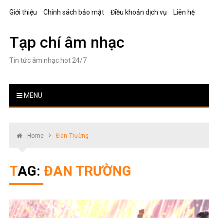
Skip
Giới thiệu
Chính sách bảo mật
Điều khoản dịch vụ
Liên hệ
to
content
Tạp chí âm nhạc
Tin tức âm nhạc hot 24/7
MENU
Home
Đan Trường
TAG:
ĐAN TRƯỜNG