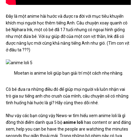
Đây là một anime hài hước và được ra đời với mục tiêu khuyến
khích mọi người học thêm tiếng Anh. Câu chuyện xoay quanh cô
bé Nijihara Ink, một cô bé đã 17 tuổi nhưng có ngoại hình giống
như một đứa bé. Với sự giúp đỡ của một con vịt thần, Ink đã có
được năng lực mới cùng khả năng tiếng Anh như gió. (Tìm con vịt
ở đâu ta ???)
Moetan is anime loli giúp bạn giải trí một cách nhẹ nhàng.
Cô bé đưa ra những điều đó để giúp mọi người và luôn nhận vai
trò gia sư tiếng anh cho crush của mình, câu chuyện sẽ có những
tình huống hài hước là gì? Hãy cùng theo dõi nhé.
Như vậy các bạn cũng vậy
News-w
tìm hiểu xem anime loli là gì
đồng thời điểm danh qua 5 bộ
anime loli
has content or and
đáng
xem
, help you can be have the people are watching the minutes
seconds thư giãn thoải mái. Trong những bộ phim này có tựa