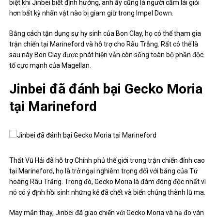
biệt khi Jinbei biết định hướng, anh ấy cũng là người cầm lái giỏi
hơn bất kỳ nhân vật nào bị giam giữ trong Impel Down.
Bằng cách tận dụng sự hy sinh của Bon Clay, họ có thể tham gia
trận chiến tại Marineford và hỗ trợ cho Râu Trắng. Rất có thể là
sau này Bon Clay được phát hiện vẫn còn sống toàn bộ phần độc
tố cực mạnh của Magellan.
Jinbei đã đánh bại Gecko Moria
tại Marineford
Thất Vũ Hải đã hỗ trợ Chính phủ thế giới trong trận chiến đỉnh cao
tại Marineford, họ là trở ngại nghiêm trọng đối với băng của Tứ
hoàng Râu Trắng. Trong đó, Gecko Moria là đám đông độc nhất vì
nó có ý định hồi sinh những kẻ đã chết và biến chúng thành lũ ma.
May mắn thay, Jinbei đã giao chiến với Gecko Moria và hạ đo ván