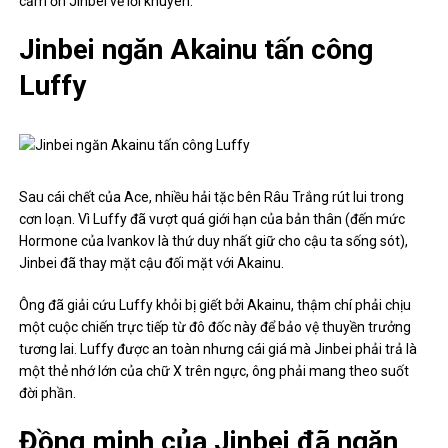
cảm ơn Jinbei về lời khuyên.
Jinbei ngăn Akainu tấn công
Luffy
Sau cái chết của Ace, nhiều hải tặc bên Râu Trắng rút lui trong
cơn loạn. Vì Luffy đã vượt quá giới hạn của bản thân (đến mức
Hormone của Ivankov là thứ duy nhất giữ cho cậu ta sống sót),
Jinbei đã thay mặt cậu đối mặt với Akainu.
Ông đã giải cứu Luffy khỏi bị giết bởi Akainu, thậm chí phải chịu
một cuộc chiến trực tiếp từ đô đốc này để bảo vệ thuyền trưởng
tương lai. Luffy được an toàn nhưng cái giá mà Jinbei phải trả là
một thẻ nhớ lớn của chữ X trên ngực, ông phải mang theo suốt
đời phần.
Đồng minh của Jinbei đã ngăn