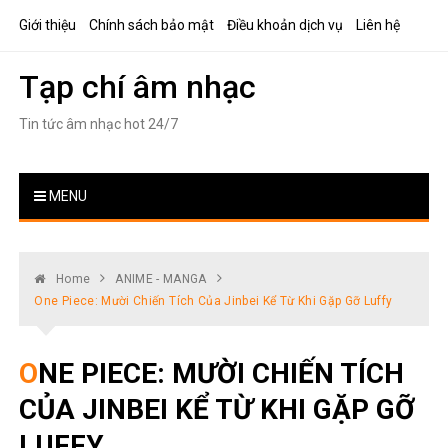
Skip
Giới thiệu
Chính sách bảo mật
Điều khoản dịch vụ
Liên hệ
to
content
Tạp chí âm nhạc
Tin tức âm nhạc hot 24/7
MENU
Home
ANIME - MANGA
One Piece: Mười Chiến Tích Của Jinbei Kể Từ Khi Gặp Gỡ Luffy
ONE PIECE: MƯỜI CHIẾN TÍCH
CỦA JINBEI KỂ TỪ KHI GẶP GỠ
LUFFY