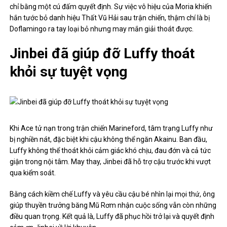
chỉ bằng một cú đấm quyết định. Sự việc vô hiệu của Moria khiến
hắn tước bỏ danh hiệu Thất Vũ Hải sau trận chiến, thậm chí là bị
Doflamingo ra tay loại bỏ nhưng may mắn giải thoát được.
Jinbei đã giúp đỡ Luffy thoát
khỏi sự tuyệt vọng
Khi Ace tử nạn trong trận chiến Marineford, tâm trạng Luffy như
bị nghiền nát, đặc biệt khi cậu không thể ngăn Akainu. Ban đầu,
Luffy không thể thoát khỏi cảm giác khó chịu, đau đớn và cả tức
giận trong nội tâm. May thay, Jinbei đã hỗ trợ cậu trước khi vượt
qua kiểm soát.
Bằng cách kiềm chế Luffy và yêu cầu cậu bé nhìn lại mọi thứ, ông
giúp thuyền trưởng băng Mũ Rơm nhận cuộc sống vẫn còn những
điều quan trọng. Kết quả là, Luffy đã phục hồi trở lại và quyết định