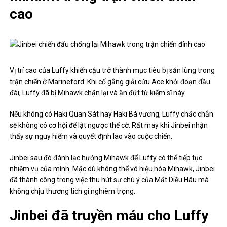
cao
Vị trí cao của Luffy khiến cậu trở thành mục tiêu bị săn lùng trong
trận chiến ở Marineford. Khi cố gắng giải cứu Ace khỏi đoạn đầu
đài, Luffy đã bị Mihawk chặn lại và ăn đứt từ kiếm sĩ này.
Nếu không có Haki Quan Sát hay Haki Bá vương, Luffy chắc chắn
sẽ không có cơ hội để lật ngược thế cờ. Rất may khi Jinbei nhận
thấy sự nguy hiểm và quyết định lao vào cuộc chiến.
Jinbei sau đó đánh lạc hướng Mihawk để Luffy có thể tiếp tục
nhiệm vụ của mình. Mặc dù không thể vô hiệu hóa Mihawk, Jinbei
đã thành công trong việc thu hút sự chú ý của Mắt Diều Hâu mà
không chịu thương tích gì nghiêm trọng.
Jinbei đã truyền máu cho Luffy