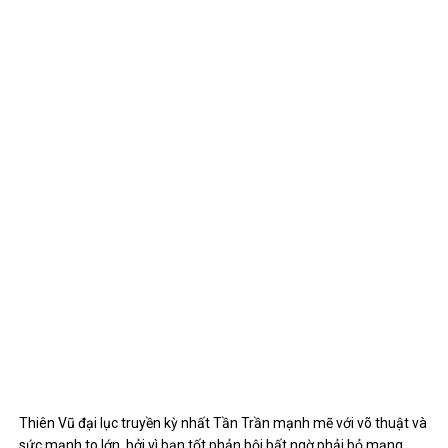
Thiên Vũ đại lục truyền kỳ nhất Tần Trần mạnh mẽ với võ thuật và
sức mạnh to lớn, bởi vì bạn tốt phản bội bất ngờ phải bỏ mạng.