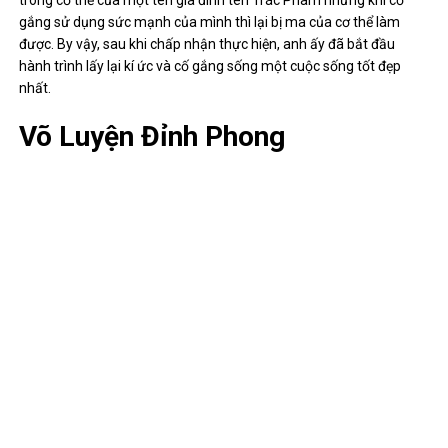
trong cơ thể của một tên gia đình tên Trác Phàm nhưng khi cố
gắng sử dụng sức mạnh của mình thì lại bị ma của cơ thể làm
được. By vậy, sau khi chấp nhận thực hiện, anh ấy đã bắt đầu
hành trình lấy lại kí ức và cố gắng sống một cuộc sống tốt đẹp
nhất.
Võ Luyện Đỉnh Phong