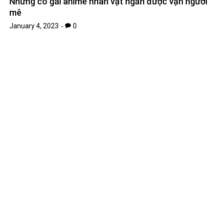
Những cô gái anime nhân vật ngắn được vạn người
mê
January 4, 2023
0