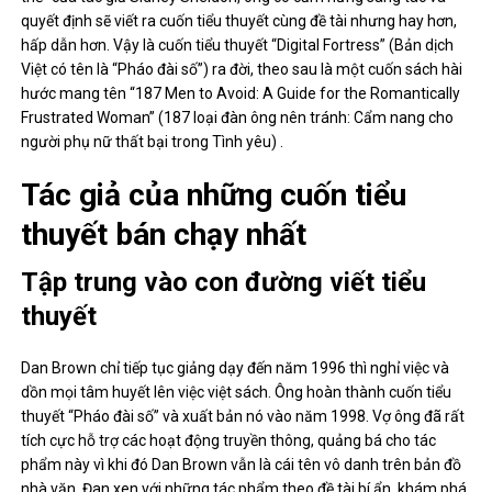
quyết định sẽ viết ra cuốn tiểu thuyết cùng đề tài nhưng hay hơn,
hấp dẫn hơn. Vậy là cuốn tiểu thuyết “Digital Fortress” (Bản dịch
Việt có tên là “Pháo đài số”) ra đời, theo sau là một cuốn sách hài
hước mang tên “187 Men to Avoid: A Guide for the Romantically
Frustrated Woman” (187 loại đàn ông nên tránh: Cẩm nang cho
người phụ nữ thất bại trong Tình yêu) .
Tác giả của những cuốn tiểu
thuyết bán chạy nhất
Tập trung vào con đường viết tiểu
thuyết
Dan Brown chỉ tiếp tục giảng dạy đến năm 1996 thì nghỉ việc và
dồn mọi tâm huyết lên việc việt sách. Ông hoàn thành cuốn tiểu
thuyết “Pháo đài số” và xuất bản nó vào năm 1998. Vợ ông đã rất
tích cực hỗ trợ các hoạt động truyền thông, quảng bá cho tác
phẩm này vì khi đó Dan Brown vẫn là cái tên vô danh trên bản đồ
nhà văn. Đan xen với những tác phẩm theo đề tài bí ẩn, khám phá,