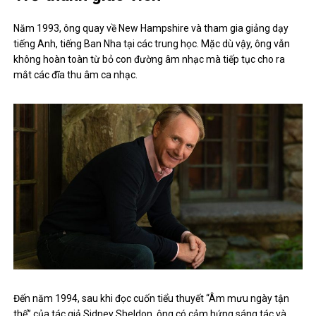
Năm 1993, ông quay về New Hampshire và tham gia giảng dạy
tiếng Anh, tiếng Ban Nha tại các trung học. Mặc dù vậy, ông vẫn
không hoàn toàn từ bỏ con đường âm nhạc mà tiếp tục cho ra
mắt các đĩa thu âm ca nhạc.
Đến năm 1994, sau khi đọc cuốn tiểu thuyết “Âm mưu ngày tận
thế” của tác giả Sidney Sheldon, ông có cảm hứng sáng tác và