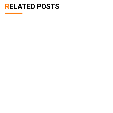
RELATED POSTS
Giả thuyết câu chuyện tình yêu trong MV “Thằng
điên”
January 8, 2023
0