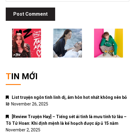
List truyện ngôn tình linh dị, âm hôn hot nhất không nên bỏ
lỡ
November 26, 2025
[Review Truyện Hay] – Tiếng sét ái tình là mưu tính từ lâu –
Tô Tử Hoan: Khi định mệnh là kế hoạch được ấp ủ 15 năm
November 2, 2025
Top 5 bộ anime bóng đá hấp dẫn nhất – Khi đam mê sân cỏ
và hoạt hình Nhật Bản hòa làm một
October 30, 2025
Top 5 bộ truyện tranh ngôn tình xuyên không hấp dẫn nhất
dành cho các mọt truyện
October 17, 2025
[Review Truyện Hay] – Tiểu yêu tinh của Bạc gia – Thập
Nhất
October 3, 2025
DANH MỤC