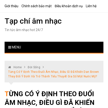
Skip
Giới thiệu
Chính sách bảo mật
Điều khoản dịch vụ
Liên hệ
to
content
Tạp chí âm nhạc
Tin tức âm nhạc hot 24/7
MENU
Home
Đời Sống
Từng Có Ý Định Theo Đuổi Âm Nhạc, Điều Gì Đã Khiến Dan Brown
Thay Đổi Ý Định Và Trở Thành Tiểu Thuyết Gia Số Một Nước Mỹ?
TỪNG CÓ Ý ĐỊNH THEO ĐUỔI
ÂM NHẠC, ĐIỀU GÌ ĐÃ KHIẾN