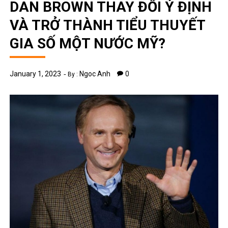
DAN BROWN THAY ĐỔI Ý ĐỊNH
VÀ TRỞ THÀNH TIỂU THUYẾT
GIA SỐ MỘT NƯỚC MỸ?
January 1, 2023
Ngoc Anh
0
By :