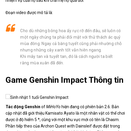
nhiệm vụ của họ sau khi cha mẹ họ qua đời.
Đoạn video được mô tả là:
Cho dù những bông hoa ấy rực rỡ đến đâu, sẽ luôn có
một ngày chúng ta phải đối mặt với thử thách ác quỷ
mùa đông. Ngay cả băng tuyết cũng phải nhường chỗ
nhưng những cây xanh tốt vẫn hiên ngang.
Khi mây tan và tuyết tan, đó là cách người ta biết
rằng mùa xuân đã đến.
Game Genshin Impact Thông tin
Tác động Genshin
of
MiHoYo
hiện đang có phiên bản 2.6. Bản
cập nhật đã giới thiệu Kamisato Ayato là một nhân vật có thể chơi
được ở độ hiếm 5 *, cùng với một khu vực mới có tên là Chasm.
Phần tiếp theo của Archon Quest with Dainsleif được đặt trong