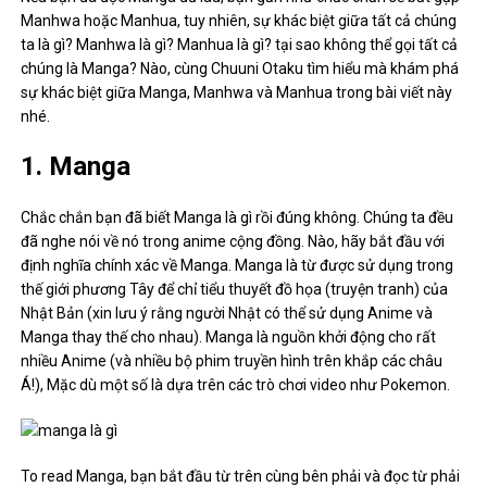
Manhwa hoặc Manhua, tuy nhiên, sự khác biệt giữa tất cả chúng
ta là gì? Manhwa là gì? Manhua là gì? tại sao không thể gọi tất cả
chúng là Manga? Nào, cùng Chuuni Otaku tìm hiểu mà khám phá
sự khác biệt giữa Manga, Manhwa và Manhua trong bài viết này
nhé.
1. Manga
Chắc chắn bạn đã biết Manga là gì rồi đúng không. Chúng ta đều
đã nghe nói về nó trong anime cộng đồng. Nào, hãy bắt đầu với
định nghĩa chính xác về Manga. Manga là từ được sử dụng trong
thế giới phương Tây để chỉ tiểu thuyết đồ họa (truyện tranh) của
Nhật Bản (xin lưu ý rằng người Nhật có thể sử dụng Anime và
Manga thay thế cho nhau). Manga là nguồn khởi động cho rất
nhiều Anime (và nhiều bộ phim truyền hình trên khắp các châu
Á!), Mặc dù một số là dựa trên các trò chơi video như Pokemon.
To read Manga, bạn bắt đầu từ trên cùng bên phải và đọc từ phải