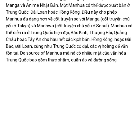
Giống như Manga, Manhua được đọc từ phải sang trái, từ trên
xuống dưới, giúp người đọc Manga dễ dàng thích nghi với việc đọc
Manhua hơn. Đôi khi bạn có thể không nhận thấy bạn đã chọn
một Manhua cho đến khi bạn bắt gặp những cái tên rõ ràng
không phải là tiếng Nhật.
Rất nhiều Manhua có hình ảnh minh họa (art) đẹp. Tuy nhiên,
không giống như Manhwa và Manga, Manhua được xuất bản với