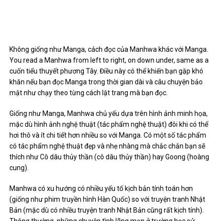
(giống như phim truyền hình Hàn Quốc) so với truyện tranh Nhật
Bản (mặc dù có nhiều truyện tranh Nhật Bản cũng rất kịch tính).
Thông thường, những chuyện tình lãng mạn ở trường học sử
dụng băng Hàn Quốc trong cốt truyện của họ và hẹn hò là một
điểm chính của truyện trong nhiều Manhwa, tuy nhiên, những câu
chuyện được suy nghĩ kỹ và được viết. tốt. Gần đây, các nhà văn
Manhwa đã mở ra ý tưởng về BL (Boy Love) và ngẫu nhiên bạn có
thể bắt gặp một manhwa BL. Một ví dụ về một Manhwa BL đã
được tạo nên một tiếng vang lớn trong cộng đồng fujoshi (Cộng
đồng người hâm mộ Yaoi) là Killing Stalking.
Mặc dù không phải tất cả Manhwa đều được dịch một cách
chuyên nghiệp, có một số ít được dịch sang tiếng Việt như Killing
Stalking. Chúng tôi hy vọng Manhwa sẽ trở nên phổ biến hơn khi
mọi người tìm kiếm những câu chuyện sâu sắc hơn và cốt truyện
tính toán. Sau tất cả, không phải Hàn Quốc hệ thống thế giới
Drama hay sao?
3. Manhua