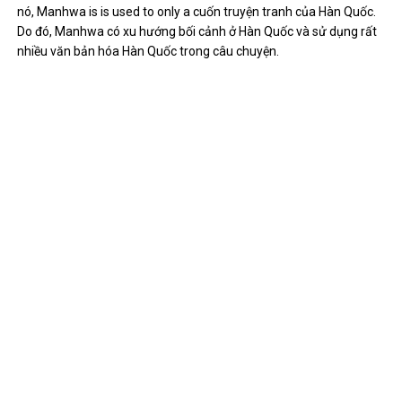
nó, Manhwa is is used to only a cuốn truyện tranh của Hàn Quốc.
Do đó, Manhwa có xu hướng bối cảnh ở Hàn Quốc và sử dụng rất
nhiều văn bản hóa Hàn Quốc trong câu chuyện.
Không giống như Manga, cách đọc của Manhwa khác với Manga.
You read a Manhwa from left to right, on down under, same as a
cuốn tiểu thuyết phương Tây. Điều này có thể khiến bạn gặp khó
khăn nếu bạn đọc Manga trong thời gian dài và câu chuyện bảo
mật như chạy theo từng cách lật trang mà bạn đọc.
Giống như Manga, Manhwa chủ yếu dựa trên hình ảnh minh họa,
mặc dù hình ảnh nghệ thuật (tác phẩm nghệ thuật) đôi khi có thể
hơi thô và ít chi tiết hơn nhiều so với Manga. Có một số tác phẩm
có tác phẩm nghệ thuật đẹp và nhẹ nhàng mà chắc chắn bạn sẽ
thích như Cô dâu thủy thần (cô dâu thủy thần) hay Goong (hoàng
cung).
Manhwa có xu hướng có nhiều yếu tố kịch bản tính toán hơn