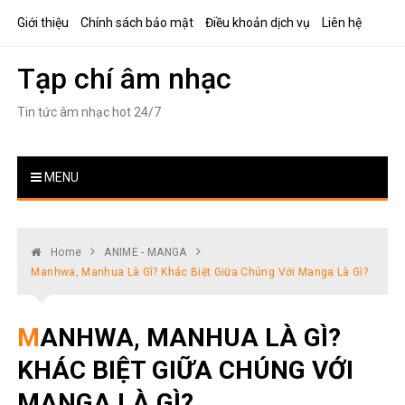
Skip
Giới thiệu
Chính sách bảo mật
Điều khoản dịch vụ
Liên hệ
to
content
Tạp chí âm nhạc
Tin tức âm nhạc hot 24/7
MENU
Home
ANIME - MANGA
Manhwa, Manhua Là Gì? Khác Biệt Giữa Chúng Với Manga Là Gì?
MANHWA, MANHUA LÀ GÌ?
KHÁC BIỆT GIỮA CHÚNG VỚI
MANGA LÀ GÌ?