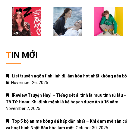
ANIME – MANGA
Đời sống
Giải trí
Nhạc Pop
Nhạc trẻ
Nhạc trữ tình
Nhạc Xuân
Truyện Ngôn Tình
Uncategorized