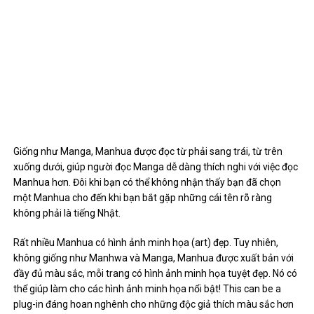
đầy đủ màu sắc, mỗi trang có hình ảnh minh họa tuyệt đẹp. Nó có
thể giúp làm cho các hình ảnh minh họa nổi bật! This can be a
plug-in đáng hoan nghênh cho những độc giả thích màu sắc hơn
một chút trong truyện tranh của họ.
Cốt truyện cho Manhua có xu hướng khác nhau với nhiều câu
chuyện lấy tiền bối ở Trung Quốc cổ đại. Mặc dù ý kiến ​​của bạn có
thể khác về Manhua, nhưng Manhua có xu hướng không được
nhiều độc giả yêu thích vì các câu chuyện thường rất bị cắt xén và
thứ tự bị bóp méo. Điều đó cùng với nội dung câu chuyện không
được suy nghĩ kỹ. Ngoài ra, giống như phim truyền hình Trung
Quốc, kịch tính rất nhẹ và được chú trọng nhiều hơn vào hài kịch
và lãng mạn. This thing is could be a active or focus, option into
your hiếu.
4. Tổng kết
Hầu hết mọi người đều có suy nghĩ và ý kiến ​​riêng của mình và
Chuuni Otaku rất thích nghe bạn chia sẻ sẽ về của họ, vì vậy hãy
chia sẻ những gì bạn yêu thích: manga, manhwa hoặc manhua!
Cái nào có cốt yếu tố hay hơn? Cái nào có hình ảnh nghệ thuật tốt