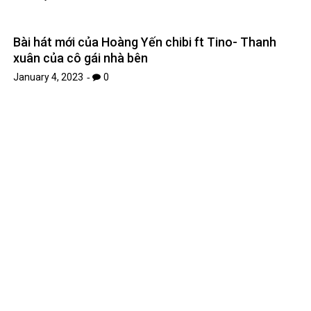
Weeaboo (wibu) là gì? Có khác biệt giữa Wibu và
Otaku không?
January 10, 2023
0