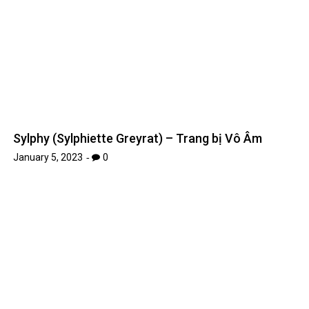
Anime Kanojo, Okarishimasu sẽ có Mùa 3
January 6, 2023
0
A-1 Pictures chuyển thể anime Fate / lạ Fake,
Eisen Flugel và NieR: Automata – Kênh Game VN
January 8, 2023
0