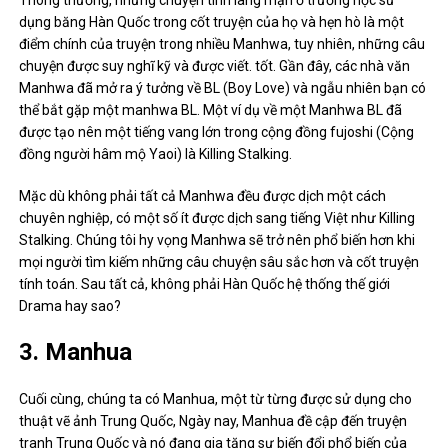
Cuối cùng, chúng ta có Manhua, một từ từng được sử dụng cho
thuật vẽ ảnh Trung Quốc, Ngày nay, Manhua đề cập đến truyện
tranh Trung Quốc và nó đang gia tăng sự biến đổi phổ biến của
Manga và Anime Nhật Bản. Một Manhua có thể được xuất bản ở
Trung Quốc, Đài Loan hoặc Hồng Kông. Điều này cho phép
Manhua đa dạng hơn về cốt truyện so với Manga (cốt truyện chủ
yếu ở Tokyo) và Manhwa (cốt truyện chủ yếu ở Seoul). Manhua có
thể diễn ra ở Trung Quốc hiện đại, Bắc Kinh, Thượng Hải, Quảng
Châu hoặc Tây An cho hầu hết các kịch bản, Hồng Kông, hoặc Đài
Bắc, Đài Loan, cũng như Trung Quốc cổ đại, các vị hoàng đế vẫn
tồn tại. Do source of Manhua mà nó có nhiều mặt của văn hóa
Trung Quốc bao gồm thực phẩm, quần áo và đường sống.