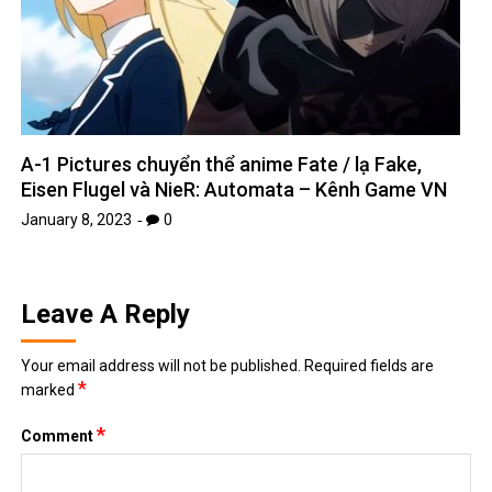
*
Email
Website
TIN MỚI