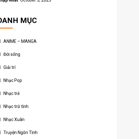
hập Nhất
October 3, 2025
DANH MỤC
ANIME – MANGA
Đời sống
Giải trí
Nhạc Pop
Nhạc trẻ
Nhạc trữ tình
Nhạc Xuân
Truyện Ngôn Tình