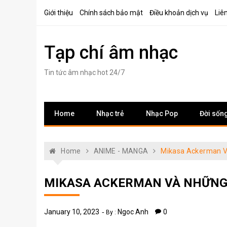
Skip
Giới thiệu
Chính sách bảo mật
Điều khoản dịch vụ
Liê
to
content
Tạp chí âm nhạc
Tin tức âm nhạc hot 24/7
Home
Nhạc trẻ
Nhạc Pop
Đời sốn
Home
ANIME - MANGA
Mikasa Ackerman V
MIKASA ACKERMAN VÀ NHỮNG 
January 10, 2023
Ngoc Anh
0
By :