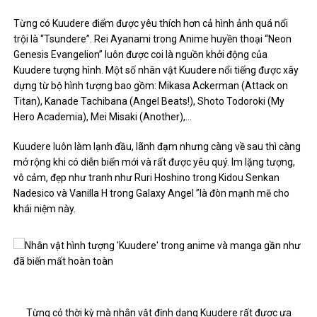
Từng có Kuudere điểm được yêu thích hơn cả hình ảnh quá nổi
trội là “Tsundere”. Rei Ayanami trong Anime huyền thoại “Neon
Genesis Evangelion” luôn được coi là nguồn khởi động của
Kuudere tượng hình. Một số nhân vật Kuudere nổi tiếng được xây
dựng từ bộ hình tượng bao gồm: Mikasa Ackerman (Attack on
Titan), Kanade Tachibana (Angel Beats!), Shoto Todoroki (My
Hero Academia), Mei Misaki (Another),…
Kuudere luôn làm lạnh đầu, lãnh đạm nhưng càng về sau thì càng
mở rộng khi có diễn biến mới và rất được yêu quý. Im lặng tượng,
vô cảm, đẹp như tranh như Ruri Hoshino trong Kidou Senkan
Nadesico và Vanilla H trong Galaxy Angel ”là đòn mạnh mẽ cho
khái niệm này.
Từng có thời kỳ mà nhân vật định dạng Kuudere rất được ưa