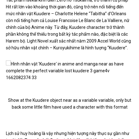
Tác phẩm Isekai kinh điển Zero no Tsukaima, trở thành cú pháp
Hit rất lớn vào khoảng thời gian đó, cũng trở nên nổi tiếng đến
mức nhân vật Kuudere – Charlotte Helene “Tabitha” d’Orleans
còn nổi tiếng hơn cả Louise Francoise Le Blanc de La Valliere, nữ
chính của bộ Anime này. Từ đây, Kuudere character trở thành
phần không thể thiếu trong bất kỳ tác phẩm nào, đặc biệt là các
Harem bộ. Light Novel xuất sắc nhất năm 2009 Accel World cũng
sở hữu nhân vật chính – Kuroyukihime là hình tượng “Kuudere”.
Show at the Kuudere object near as a variable variable, only but
back some little film have used a character with this format
Lịch sử huy hoàng là vậy nhưng hiện tượng này thực sự gần như