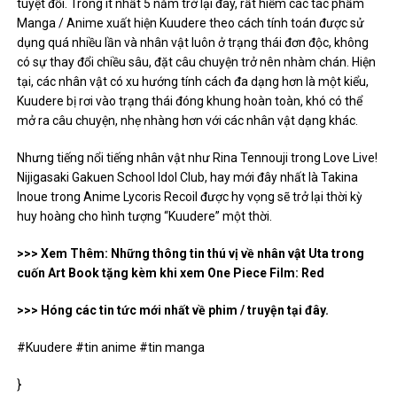
tuyệt đối. Trong ít nhất 5 năm trở lại đây, rất hiếm các tác phẩm
Manga / Anime xuất hiện Kuudere theo cách tính toán được sử
dụng quá nhiều lần và nhân vật luôn ở trạng thái đơn độc, không
có sự thay đổi chiều sâu, đặt câu chuyện trở nên nhàm chán. Hiện
tại, các nhân vật có xu hướng tính cách đa dạng hơn là một kiểu,
Kuudere bị rơi vào trạng thái đóng khung hoàn toàn, khó có thể
mở ra câu chuyện, nhẹ nhàng hơn với các nhân vật dạng khác.
Nhưng tiếng nổi tiếng nhân vật như Rina Tennouji trong Love Live!
Nijigasaki Gakuen School Idol Club, hay mới đây nhất là Takina
Inoue trong Anime Lycoris Recoil được hy vọng sẽ trở lại thời kỳ
huy hoàng cho hình tượng “Kuudere” một thời.
>>> Xem Thêm: Những thông tin thú vị về nhân vật Uta trong
cuốn Art Book tặng kèm khi xem One Piece Film: Red
>>> Hóng các tin tức mới nhất về phim / truyện tại đây.
#Kuudere #tin anime #tin manga
}