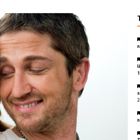
n
l
1
s
2
n