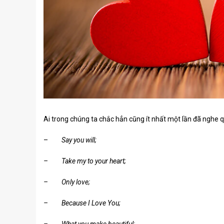
Ai trong chúng ta chắc hẳn cũng ít nhất một lần đã nghe
–
Say you will;
– Take my to your heart;
– Only love;
– Because I Love You;
– What you make beautiful;