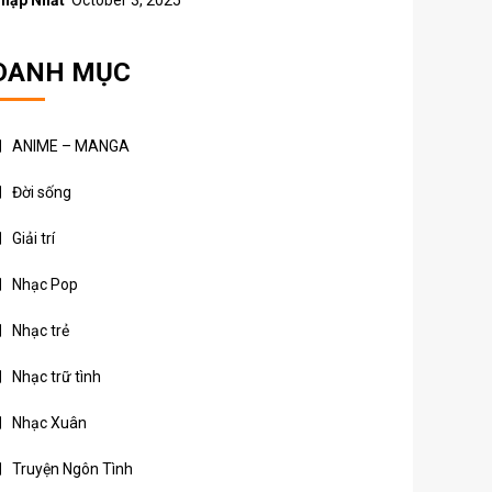
hập Nhất
October 3, 2025
DANH MỤC
ANIME – MANGA
Đời sống
Giải trí
Nhạc Pop
Nhạc trẻ
Nhạc trữ tình
Nhạc Xuân
Truyện Ngôn Tình