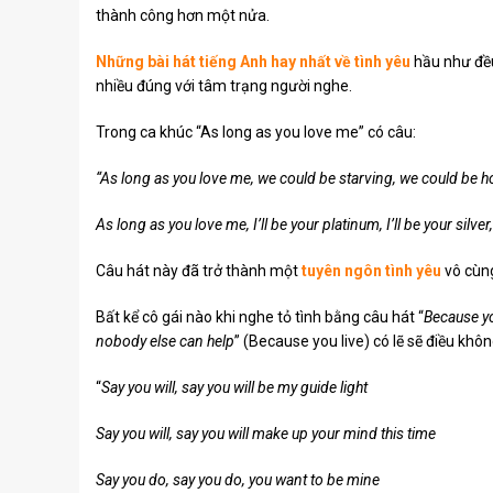
thành công hơn một nửa.
Những bài hát tiếng Anh hay nhất về tình yêu
hầu như đều
nhiều đúng với tâm trạng người nghe.
Trong ca khúc “As long as you love me” có câu:
“As long as you love me, we could be starving, we could be 
As long as you love me, I’ll be your platinum, I’ll be your silver,
Câu hát này đã trở thành một
tuyên ngôn tình yêu
vô cùng
Bất kể cô gái nào khi nghe tỏ tình bằng câu hát “
Because yo
nobody else can help
” (Because you live) có lẽ sẽ điều kh
“
Say you will, say you will be my guide light
Say you will, say you will make up your mind this time
Say you do, say you do, you want to be mine