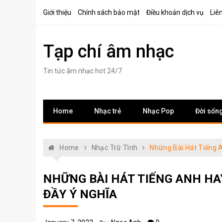
Skip
Giới thiệu
Chính sách bảo mật
Điều khoản dịch vụ
Liê
to
content
Tạp chí âm nhạc
Tin tức âm nhạc hot 24/7
Home
Nhạc trẻ
Nhạc Pop
Đời sốn
Home
Nhạc Trữ Tình
Những Bài Hát Tiếng 
NHỮNG BÀI HÁT TIẾNG ANH HA
ĐẦY Ý NGHĨA