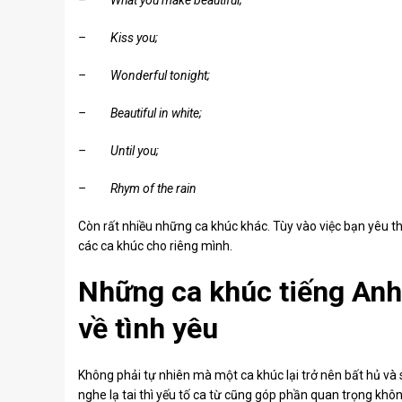
– Kiss you;
– Wonderful tonight;
– Beautiful in white;
– Until you;
– Rhym of the rain
Còn rất nhiều những ca khúc khác. Tùy vào việc bạn yêu thí
các ca khúc cho riêng mình.
Những ca khúc tiếng Anh 
về tình yêu
Không phải tự nhiên mà một ca khúc lại trở nên bất hủ và 
nghe lạ tai thì yếu tố ca từ cũng góp phần quan trọng kh