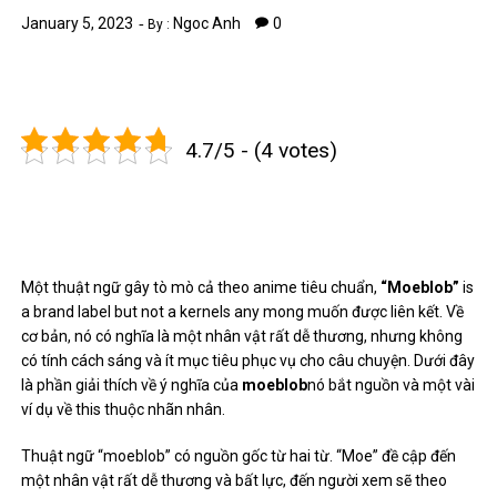
January 5, 2023
Ngoc Anh
0
By :
4.7/5 - (4 votes)
Một thuật ngữ gây tò mò cả theo anime tiêu chuẩn,
“Moeblob”
is
a brand label but not a kernels any mong muốn được liên kết. Về
cơ bản, nó có nghĩa là một nhân vật rất dễ thương, nhưng không
có tính cách sáng và ít mục tiêu phục vụ cho câu chuyện. Dưới đây
là phần giải thích về ý nghĩa của
moeblob
nó bắt nguồn và một vài
ví dụ về this thuộc nhãn nhân.
Thuật ngữ “moeblob” có nguồn gốc từ hai từ. “Moe” đề cập đến
một nhân vật rất dễ thương và bất lực, đến người xem sẽ theo