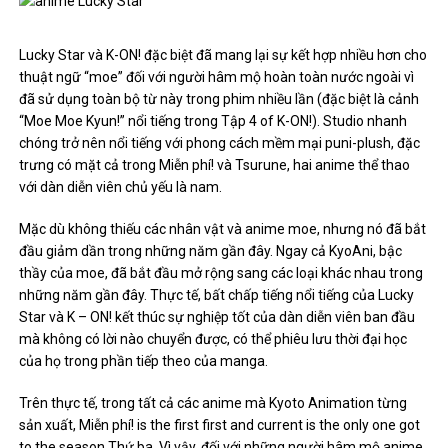
Lucky Star và K-ON! đặc biệt đã mang lại sự kết hợp nhiều hơn cho
thuật ngữ “moe” đối với người hâm mộ hoàn toàn nước ngoài vì
đã sử dụng toàn bộ từ này trong phim nhiều lần (đặc biệt là cảnh
“Moe Moe Kyun!” nổi tiếng trong Tập 4 of K-ON!). Studio nhanh
chóng trở nên nổi tiếng với phong cách mềm mại puni-plush, đặc
trưng có mặt cả trong Miễn phí! và Tsurune, hai anime thể thao
với dàn diễn viên chủ yếu là nam.
Mặc dù không thiếu các nhân vật và anime moe, nhưng nó đã bắt
đầu giảm dần trong những năm gần đây. Ngay cả KyoAni, bậc
thầy của moe, đã bắt đầu mở rộng sang các loại khác nhau trong
những năm gần đây. Thực tế, bất chấp tiếng nổi tiếng của Lucky
Star và K – ON! kết thúc sự nghiệp tốt của dàn diễn viên ban đầu
mà không có lời nào chuyển được, có thể phiêu lưu thời đại học
của họ trong phần tiếp theo của manga.
Trên thực tế, trong tất cả các anime mà Kyoto Animation từng
sản xuất, Miễn phí! is the first first and current is the only one got
to the season Thứ ba. Vì vậy, đối với những người hâm mộ anime