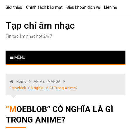
Skip
Giới thiệu
Chính sách bảo mật
Điều khoản dịch vụ
Liên hệ
to
content
Tạp chí âm nhạc
Tin tức âm nhạc hot 24/7
MENU
Home
ANIME - MANGA
“Moeblob” Có Nghĩa Là Gì Trong Anime?
“MOEBLOB” CÓ NGHĨA LÀ GÌ
TRONG ANIME?