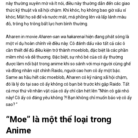
này thường xuyên mờ và ít nói, điều này thường dẫn đến các giao
thức kỹ thuật và xã hội chậm. Khi khóc, họ không bao giờ xấu xí
khóc; Mắt họ sẽ để và nước mắt, má phồng lên và lấp lánh màu
đỏ, trông họ trông bất lực hơn bình thường.
Aharen in movie
Aharen-san wa hakarenai
hiện đang phát sóng là
một ví dụ hoàn chỉnh về điều này. Cô đánh dấu vào tất cả các ô
cần thiết để đủ điều kiện trở thành moeblob, đặc biệt là các phần
mềm nhỏ và dễ thương. Đặc biệt, sự nhỏ bé của cô ấy thường
được làm nổi bật trong anime khi so sánh với mọi người cùng ghế
và đồng nhân vật chính Raido, người cao hơn cô ấy một bậc.
Same as hầu hết các moeblob, Aharen có kỹ năng xã hội chậm,
đó là lý do tại sao cô ấy không có bạn bè trước khi gặp Raido. Tất
cả mọi thứ về nhân vật của cô ấy chỉ cần hét lên “Nhìn cô gái nhỏ
này! Cô ấy có đáng yêu không ?! Bạn không chỉ muốn bảo vệ cô ấy
sao? ”
“Moe” là một thể loại trong
Anime