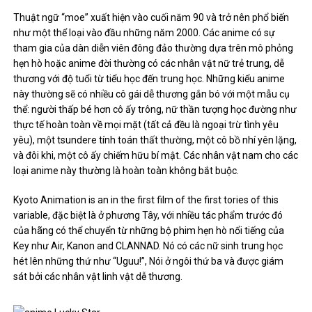
Thuật ngữ “moe” xuất hiện vào cuối năm 90 và trở nên phổ biến
như một thể loại vào đầu những năm 2000. Các anime có sự
tham gia của dàn diễn viên đông đảo thường dựa trên mô phỏng
hẹn hò hoặc anime đời thường có các nhân vật nữ trẻ trung, dễ
thương với độ tuổi từ tiểu học đến trung học. Những kiểu anime
này thường sẽ có nhiều cô gái dễ thương gắn bó với một mẫu cụ
thể: người thấp bé hơn cô ấy trông, nữ thần tượng học đường như
thực tế hoàn toàn về mọi mặt (tất cả đều là ngoại trừ tình yêu
yêu), một tsundere tính toán thất thường, một cô bồ nhí yên lặng,
và đôi khi, một cô ấy chiếm hữu bí mật. Các nhân vật nam cho các
loại anime này thường là hoàn toàn không bắt buộc.
Kyoto Animation is an in the first film of the first tories of this
variable, đặc biệt là ở phương Tây, với nhiều tác phẩm trước đó
của hãng có thể chuyển từ những bộ phim hẹn hò nổi tiếng của
Key như Air, Kanon and CLANNAD. Nó có các nữ sinh trung học
hét lên những thứ như “Uguu!”, Nói ở ngôi thứ ba và được giám
sát bởi các nhân vật linh vật dễ thương.