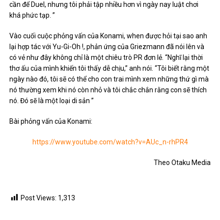
cần để Duel, nhưng tôi phải tập nhiều hơn vì ngày nay luật chơi
khá phức tạp. ”
Vào cuối cuộc phỏng vấn của Konami, when được hỏi tại sao anh
lại hợp tác với Yu-Gi-Oh !, phản ứng của Griezmann đã nói lên và
có vẻ như đây không chỉ là một chiêu trò PR đơn lẻ. “Nghĩ lại thời
thơ ấu của mình khiến tôi thấy dễ chịu,” anh nói. “Tôi biết rằng một
ngày nào đó, tôi sẽ có thể cho con trai mình xem những thứ gì mà
nó thường xem khi nó còn nhỏ và tôi chắc chắn rằng con sẽ thích
nó. Đó sẽ là một loại di sản ”
Bài phỏng vấn của Konami:
https://www.youtube.com/watch?v=AUc_n-rhPR4
Theo Otaku Media
Post Views:
1,313