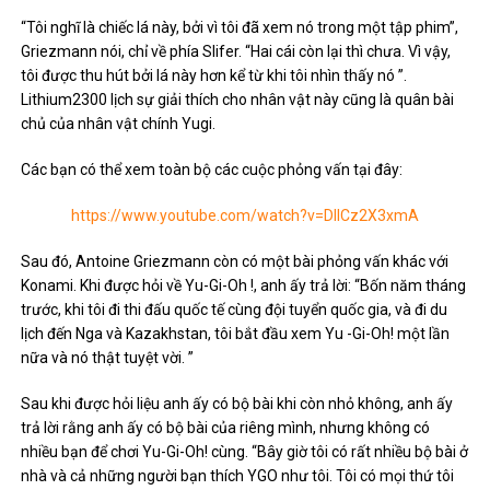
“Tôi nghĩ là chiếc lá này, bởi vì tôi đã xem nó trong một tập phim”,
Griezmann nói, chỉ về phía Slifer. “Hai cái còn lại thì chưa. Vì vậy,
tôi được thu hút bởi lá này hơn kể từ khi tôi nhìn thấy nó ”.
Lithium2300 lịch sự giải thích cho nhân vật này cũng là quân bài
chủ của nhân vật chính Yugi.
Các bạn có thể xem toàn bộ các cuộc phỏng vấn tại đây:
https://www.youtube.com/watch?v=DIlCz2X3xmA
Sau đó, Antoine Griezmann còn có một bài phỏng vấn khác với
Konami. Khi được hỏi về Yu-Gi-Oh !, anh ấy trả lời: “Bốn năm tháng
trước, khi tôi đi thi đấu quốc tế cùng đội tuyển quốc gia, và đi du
lịch đến Nga và Kazakhstan, tôi bắt đầu xem Yu -Gi-Oh! một lần
nữa và nó thật tuyệt vời. ”
Sau khi được hỏi liệu anh ấy có bộ bài khi còn nhỏ không, anh ấy
trả lời rằng anh ấy có bộ bài của riêng mình, nhưng không có
nhiều bạn để chơi Yu-Gi-Oh! cùng. “Bây giờ tôi có rất nhiều bộ bài ở
nhà và cả những người bạn thích YGO như tôi. Tôi có mọi thứ tôi