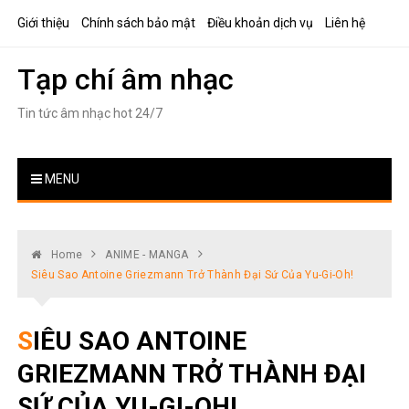
Skip
Giới thiệu
Chính sách bảo mật
Điều khoản dịch vụ
Liên hệ
to
content
Tạp chí âm nhạc
Tin tức âm nhạc hot 24/7
MENU
Home
ANIME - MANGA
Siêu Sao Antoine Griezmann Trở Thành Đại Sứ Của Yu-Gi-Oh!
SIÊU SAO ANTOINE
GRIEZMANN TRỞ THÀNH ĐẠI
SỨ CỦA YU-GI-OH!