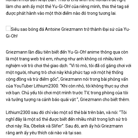
làm cho anh ấy một thẻ Yu-Gi-Oh! của riêng mình, this thẻ tag sẽ
được phát hành vào một thời điểm nào đó trong tương lai.
Griezmann lần đầu tiên biết đến Yu-Gi-Oh! anime thông qua còn
là một trang web trẻ em, nhưng như anh không có nhiều kinh
nghiệm với trò chơi thẻ giao dịch. “Vì tò mò, tôi đã cố gắng chơi với
một người, nhưng trò chơi này khá phức tạp với một hệ thống
cộng đồng và trừ điểm gốc”, Griezmann nói trong bài phỏng vấn
của YouTuber Lithium2300. “Khi còn nhỏ, tôi không thực sự chơi
với bạn. Chủ yếu tôi chơi một mình trước TV, trong phòng của tôi
và tưởng tượng ra cảnh báo quái vật ”, Griezmann cho biết thêm.
Lithium2300 sau đó chỉ vào một số thẻ bài trên bàn, và nói: “Tôi
nghĩ đây là một số thẻ được biết đến nhiều nhất trong lịch sử trò
chơi này: Ra, Obelisk và Slifer”. Sau đó, anh ấy hỏi Griezmann
rằng anh ấy yêu thích cái nào và tại sao.