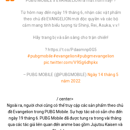
PUBG MOBILE x EVANGELION ra mắt hôm nay! ?
Từ hôm nay đến ngày 19 tháng 6, nhận các vật phẩm
theo chủ đề EVANGELION mới độc quyền và các bộ
cắm mang tính biểu tượng từ Shinji, Rei, Asuka, v.v.!
Hãy trang bị và sẵn sàng cho trận chiến!
? https://t.co/Pdasmnp0G5
#pubgmobile
#evangelion
#pubgmevangelion
pic.twitter.com/V9Sg6dhpkx
– PUBG MOBILE (@PUBGMOBILE)
Ngày 14 tháng 5
năm 2022
/ center>
Ngoài ra, người chơi cũng có thể truy cập các sản phẩm theo chủ
đề Evangelion trong PUBG Mobile. Sự hợp tác sẽ có sẵn cho đến
ngày 19 tháng 6. PUBG Mobile đã được tung ra trong vài tháng
qua các tác giả liên quan đến anime bao gồm Jujutsu Kaisen và