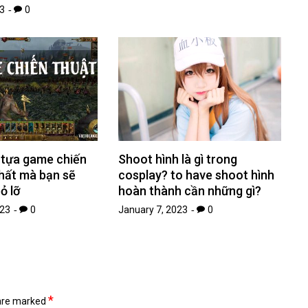
3
0
tựa game chiến
Shoot hình là gì trong
hất mà bạn sẽ
cosplay? to have shoot hình
ỏ lỡ
hoàn thành cần những gì?
023
0
January 7, 2023
0
*
 are marked