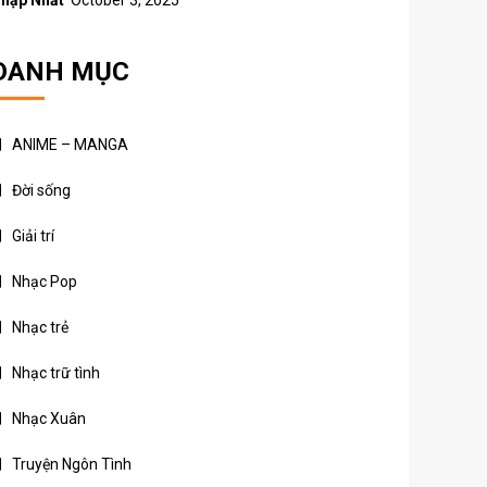
hập Nhất
October 3, 2025
DANH MỤC
ANIME – MANGA
Đời sống
Giải trí
Nhạc Pop
Nhạc trẻ
Nhạc trữ tình
Nhạc Xuân
Truyện Ngôn Tình