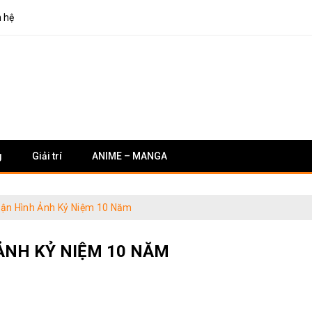
n hệ
g
Giải trí
ANIME – MANGA
hận Hình Ảnh Kỷ Niệm 10 Năm
ẢNH KỶ NIỆM 10 NĂM