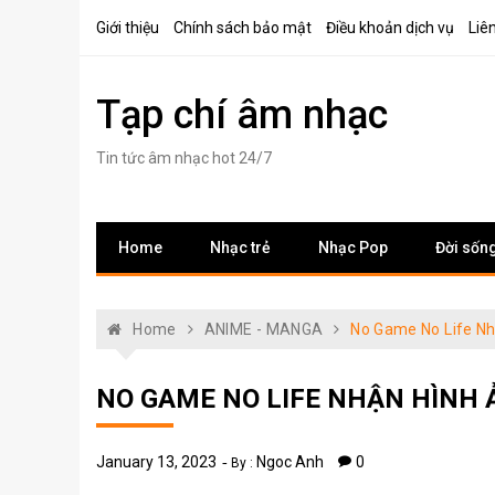
Skip
Giới thiệu
Chính sách bảo mật
Điều khoản dịch vụ
Liê
to
content
Tạp chí âm nhạc
Tin tức âm nhạc hot 24/7
Home
Nhạc trẻ
Nhạc Pop
Đời sốn
Home
ANIME - MANGA
No Game No Life N
NO GAME NO LIFE NHẬN HÌNH 
January 13, 2023
Ngoc Anh
0
By :