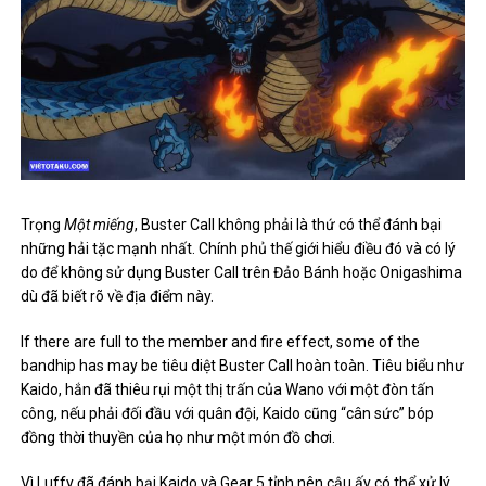
Trọng
Một miếng
, Buster Call không phải là thứ có thể đánh bại
những hải tặc mạnh nhất. Chính phủ thế giới hiểu điều đó và có lý
do để không sử dụng Buster Call trên Đảo Bánh hoặc Onigashima
dù đã biết rõ về địa điểm này.
If there are full to the member and fire effect, some of the
bandhip has may be tiêu diệt Buster Call hoàn toàn. Tiêu biểu như
Kaido, hắn đã thiêu rụi một thị trấn của Wano với một đòn tấn
công, nếu phải đối đầu với quân đội, Kaido cũng “cân sức” bóp
đồng thời thuyền của họ như một món đồ chơi.
Vì Luffy đã đánh bại Kaido và Gear 5 tỉnh nên cậu ấy có thể xử lý