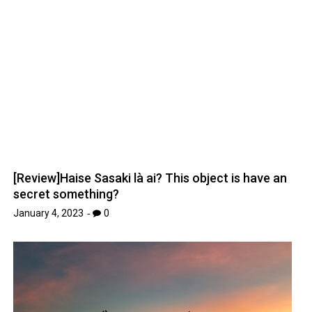
[Review]Haise Sasaki là ai? This object is have an
secret something?
January 4, 2023
0
Tự do tài chính tuổi 40 – Cùng TOPI xây dựng
ngay!