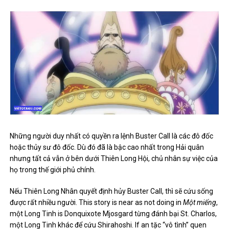
Những người duy nhất có quyền ra lệnh Buster Call là các đô đốc
hoặc thủy sư đô đốc. Dù đó đã là bậc cao nhất trong Hải quân
nhưng tất cả vẫn ở bên dưới Thiên Long Hội, chủ nhân sự việc của
họ trong thế giới phủ chính.
Nếu Thiên Long Nhân quyết định hủy Buster Call, thì sẽ cứu sống
được rất nhiều người. This story is near as not doing in
Một miếng
,
một Long Tinh is Donquixote Mjosgard từng đánh bại St. Charlos,
một Long Tinh khác để cứu Shirahoshi. If an tặc “vô tình” quen
biết Thiên Long Nhân, anh ta có thể nhờ giúp đỡ nếu bị kích hoạt
trong Buster Call.
Bạn đã đọc xong bài viết
One Piece: Mười cách để sống vượt
qua Buster Call
hãy tham khảo thêm các bài viết khác cùng mục
Anime Class Class Table
nhé!
Post Views:
2,507