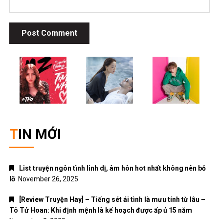
TIN MỚI
List truyện ngôn tình linh dị, âm hôn hot nhất không nên bỏ
lỡ
November 26, 2025
[Review Truyện Hay] – Tiếng sét ái tình là mưu tính từ lâu –
Tô Tử Hoan: Khi định mệnh là kế hoạch được ấp ủ 15 năm
November 2, 2025
Top 5 bộ anime bóng đá hấp dẫn nhất – Khi đam mê sân cỏ
và hoạt hình Nhật Bản hòa làm một
October 30, 2025
Top 5 bộ truyện tranh ngôn tình xuyên không hấp dẫn nhất
dành cho các mọt truyện
October 17, 2025
[Review Truyện Hay] – Tiểu yêu tinh của Bạc gia – Thập
Nhất
October 3, 2025