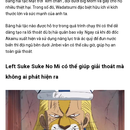
Left Suke Suke No Mi có thể giúp giải thoát mà
không ai phát hiện ra
Left Suke Suke No Mi of Absalom giá trị đến mức anh bị băng hải
tặc Râu Đen săn lùng. Năng lực của trái này cho phép người sử
dụng bảo tàng và mang lại lợi ích vô cùng lớn trong những trận
chiến. Khi Buster Call diễn ra, ai nắm giữ trái này có thể lẻ lên tàu
của chính phủ thế giới và tránh “mưa bom đạn” đang đến.