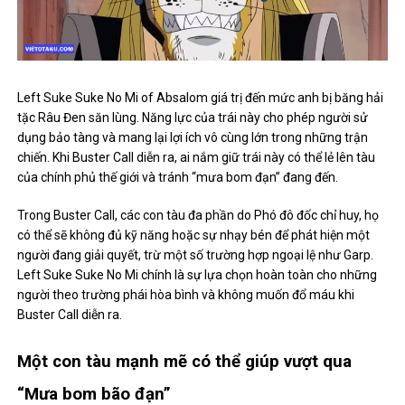
Trong Buster Call, các con tàu đa phần do Phó đô đốc chỉ huy, họ
có thể sẽ không đủ kỹ năng hoặc sự nhạy bén để phát hiện một
người đang giải quyết, trừ một số trường hợp ngoại lệ như Garp.
Left Suke Suke No Mi chính là sự lựa chọn hoàn toàn cho những
người theo trường phái hòa bình và không muốn đổ máu khi
Buster Call diễn ra.
Một con tàu mạnh mẽ có thể giúp vượt qua
“Mưa bom bão đạn”
Nếu không thể đẩy lùi binh đoàn hải quân của chính phủ thế giới,
thì một con tàu mạnh mẽ cũng có thể giúp người sử dụng nó vượt
qua vòng vây. Đơn giản như tàu Thousand Sunny được làm từ gỗ
cứng nhất thế giới và có thể giúp băng hải tặc loại vượt chướng