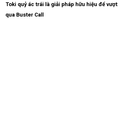
Toki quỷ ác trái là giải pháp hữu hiệu để vượt
qua Buster Call
Năng lực từ trái ác quỷ Toki cho phép cô ấy du hành đến tương lai,
bản thân của năng lực này cũng từng được sử dụng để cứu
những người thuộc hạ còn lại của Oden, giúp họ không bị Kaido
xóa toàn bộ cửa sổ.