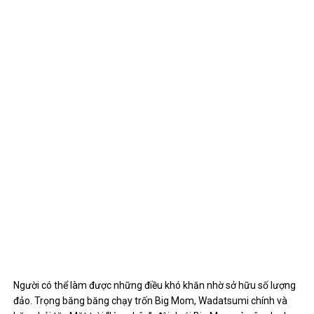
Người có thể làm được những điều khó khăn nhờ sở hữu số lượng
đảo. Trọng băng băng chạy trốn Big Mom, Wadatsumi chính và
băng hải tặc Mặt trời “kìm chân”, đội dưới Big Mom và gây cho họ
nhiều thiệt hại. Trong số đó, Wadatsumi đặc biệt hữu ích vì kích
thước lớn và sức mạnh của anh ta.
Băng hải tặc nào được hỗ trợ trong quá trình chạy thì có thể dễ
dàng tạo ra lối thoát dù bị hải quân bao vây. Ngay cả khi đô đốc
Akainu xuất hiện và sử dụng năng lực trái ác quỷ để đun nước
biển thì đội ngũ bên dưới Jinbei vẫn có thể câu giờ, giúp họ an
toàn giải thoát.