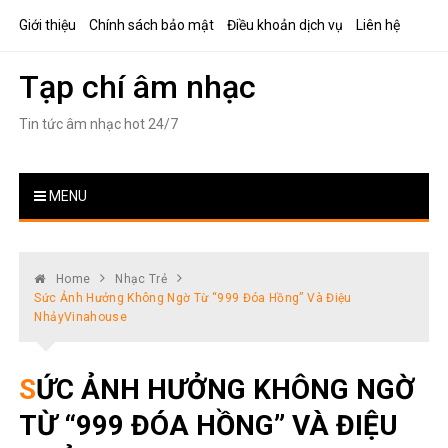
Skip
Giới thiệu
Chính sách bảo mật
Điều khoản dịch vụ
Liên hệ
to
content
Tạp chí âm nhạc
Tin tức âm nhạc hot 24/7
MENU
Home
Nhạc Trẻ
Sức Ảnh Hưởng Không Ngờ Từ “999 Đóa Hồng” Và Điệu
NhảyVinahouse
SỨC ẢNH HƯỞNG KHÔNG NGỜ
TỪ “999 ĐÓA HỒNG” VÀ ĐIỆU