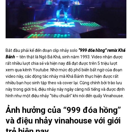
Bắt đầu phải kể đến đoạn clip nhảy solo
“999 đóa hồng” remix Khá
Bảnh
– tên thật là Ngô Bá Khá, sinh năm 1993. Video nhận được
rất nhiều lượt chia sẻ và hiện nay đã đạt được trên 5 triệu lượt
xem qua kênh Youtube. Nhờ mức độ phổ biến bất ngờ của đoạn
video này, các động tác nhảy mà Khá Bảnh thực hiện được rất
nhiều bạn học sinh tập theo và cover lại. Cũng chính bởi trào lưu
này trong giới trẻ, điệu nhảy này ngày càng nổi tiếng và được định
hình như một điệu nhảy “tiêu chuẩn” khi nói đến quẩy Vinahouse.
Ảnh hưởng của “999 đóa hồng”
và điệu nhảy vinahouse với giới
trẻ hiện nay