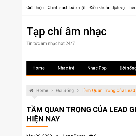
Skip
Giới thiệu
Chính sách bảo mật
Điều khoản dịch vụ
Liê
to
content
Tạp chí âm nhạc
Tin tức âm nhạc hot 24/7
Home
Nhạc trẻ
Nhạc Pop
Đời sốn
Home
Đời Sống
Tầm Quan Trọng Của Lead G
TẦM QUAN TRỌNG CỦA LEAD G
HIỆN NAY