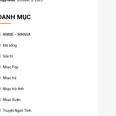
hập Nhất
October 3, 2025
DANH MỤC
ANIME – MANGA
Đời sống
Giải trí
Nhạc Pop
Nhạc trẻ
Nhạc trữ tình
Nhạc Xuân
Truyện Ngôn Tình