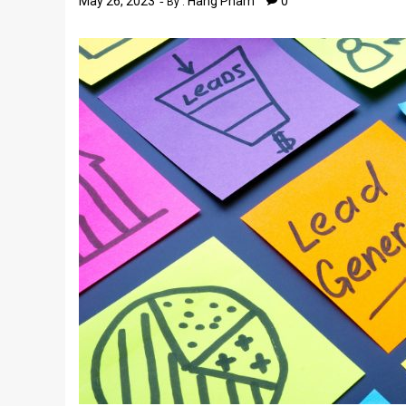
May 26, 2023
Hang Pham
0
By :