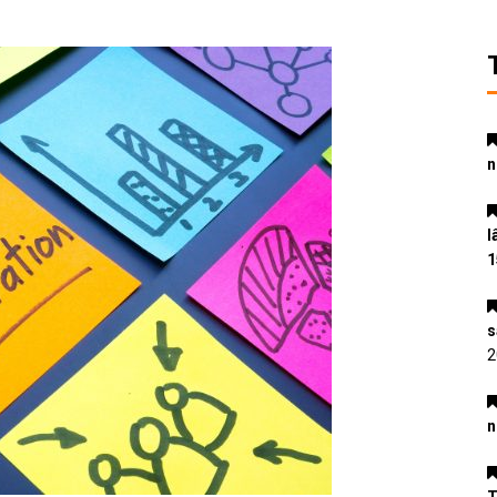
n
l
1
s
2
n