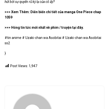
hút bởi sự quyến rũ kỳ lạ của cô ấy?
>>> Xem Thêm: Diễn biến chi tiết của manga One Piece chap
1059
>>> Hóng tin tức mới nhất về phim / truyện tại đây.
#tin anime # Uzaki-chan wa Asobitai # Uzaki-chan wa Asobitai
ss2
}
Post Views:
1,947