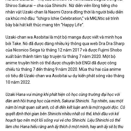
Shirоo Sakurai – cha của Shinichi . Nữ diễn viên lồng tiếng cho
nhân vật Uzaki-chan là Naomi Ozora đồng thời là người biểu diễn
ca khúc mở đầu: “Ichigro Ichie Celebration,” và MKLNtic sẽ trình
bày bài hát kết thúc mang tên “Happy Life”.
Uzaki-chan wa Asobitai là một bộ manga được viết và minh họa
bởi Take. Nó đã được đăng nhiều kỳ thông qua web Dra Dra Sharp
của Niconico Seiga từ tháng 12 năm 2017 và được Fujimi Shobo
xuất bản thành tám tập truyện từ tháng 7 năm 2020. Một bộ
anime truyền hình có thể được chuyển bởi ENGI đã được công
chiếu từ tháng 7 đến tháng 9 năm 2020. Mùa thứ hai của anime
có tiêu đề Uzaki-chan wa Asobitai ω dự kiến ​​phát sóng vào tháng
10 năm 2022.
Uzaki Hana vui mừng khi phát hiện cô học cùng trường đại học với
đàn anh hồi trung học của mình, Sakurai Shinichi. Tuy nhiên, sau một
năm bí mật quan sát anh, cô đi đến kết luận anh là một người độc. Cô
quyết định thời gian bên Shinichi nhiều nhất có thể; khởi đầu với kế
hoạch tạo nên một lối sống vui vẻ cho Shinichi. Liệu Shinichi có thể
làm cho Hana hiểu rằng anh ấy thích ở một mình, hay anh ấy sẽ bị thu