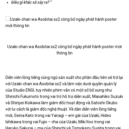
Điều gì khác sẽ xảy ra? ”
Uzaki-chan wa Asobitai ss2 công bố ngày phát hành poster mới
thông tin
Diễn viên lồng tiếng cùng ngũ sản xuất cho phần đầu tiên sẽ trở lại
với Uzaki-chan wa Asobitai ss2 và làm việc dưới quyền quản lý
của Studio ENGI, tuy nhiên phim vẫn có một số bổ sung như
Shinichi Fukumoto trong vai trò hỗ trợ diễn xuất, Masahiko Suzuki
và Shinpei Koikawa làm giám đốc hoạt động và Satoshi Okubo
với tư cách là giám đốc nghệ thuật. Về dàn diễn viên lồng tiếng
mới, Seina Kato trong vai Yanagi – em gái của Uzaki, Hideo
Ishikawa trong vai Fujio – cha của Uzaki, Miki Itoo trong vai
Haruko Sakurai – mẹ của Shinichi và Tomokazu Sugita trong vai