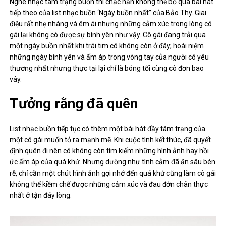
Nghe nhạc tâm trạng buồn thì chắc hẳn không thể bỏ qua bài hát
tiếp theo của list nhạc buồn ‘Ngày buồn nhất” của Bảo Thy. Giai
điệu rất nhẹ nhàng và êm ái nhưng những cảm xúc trong lòng cô
gái lại không có được sự bình yên như vậy. Cô gái đang trải qua
một ngày buồn nhất khi trái tim cô không còn ở đây, hoài niệm
những ngày bình yên và ấm áp trong vòng tay của người cô yêu
thương nhất nhưng thực tại lại chỉ là bóng tối cùng cô đơn bao
vây.
Tưởng rằng đã quên
List nhạc buồn tiếp tục có thêm một bài hát đầy tâm trạng của
một cô gái muốn tỏ ra mạnh mẽ. Khi cuộc tình kết thúc, đã quyết
định quên đi nên cô không còn tìm kiếm những hình ảnh hay hồi
ức ấm áp của quá khứ. Nhưng dường như tình cảm đã ăn sâu bén
rễ, chỉ cần một chút hình ảnh gợi nhớ đến quá khứ cũng làm cô gái
không thể kiềm chế được những cảm xúc và đau đớn chân thực
nhất ở tận đáy lòng.