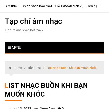
Skip
Giới thiệu
Chính sách bảo mật
Điều khoản dịch vụ
Liên hệ
to
content
Tạp chí âm nhạc
Tin tức âm nhạc hot 24/7
MENU
Home
Nhạc Trẻ
List Nhạc Buồn Khi Bạn Muốn Khóc
LIST NHẠC BUỒN KHI BẠN
MUỐN KHÓC
January 13, 2023
Ngoc Anh
0