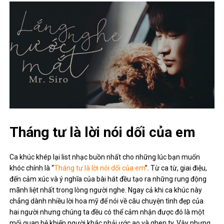
Tháng tư là lời nói dối của em
Ca khúc khép lại list nhạc buồn nhất cho những lúc bạn muốn
khóc chính là “
Tháng tư là lời nói dối của em
”. Từ ca từ, giai điệu,
đến cảm xúc và ý nghĩa của bài hát đều tạo ra những rung động
mãnh liệt nhất trong lòng người nghe. Ngay cả khi ca khúc này
chẳng dành nhiều lời hoa mỹ để nói về câu chuyện tình đẹp của
hai người nhưng chúng ta đều có thể cảm nhận được đó là một
mối quan hệ khiến người khác phải ước ao và ghen ty. Vậy nhưng