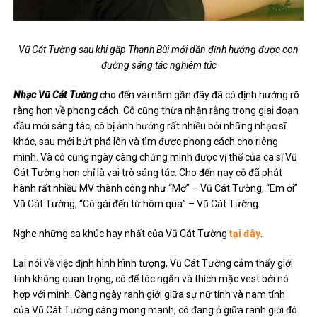
Vũ Cát Tường sau khi gặp Thanh Bùi mới dần định hướng được con
đường sáng tác nghiêm túc
Nhạc Vũ Cát Tường
cho đến vài năm gần đây đã có định hướng rõ
ràng hơn về phong cách. Cô cũng thừa nhận rằng trong giai đoạn
đầu mới sáng tác, cô bị ảnh hưởng rất nhiều bởi những nhạc sĩ
khác, sau mới bứt phá lên và tìm được phong cách cho riêng
mình. Và cô cũng ngày càng chứng minh được vị thế của ca sĩ Vũ
Cát Tường hơn chỉ là vai trò sáng tác. Cho đến nay cô đã phát
hành rất nhiều MV thành công như “Mơ” – Vũ Cát Tường, “Em ơi”
Vũ Cát Tường, “Cô gái đến từ hôm qua” – Vũ Cát Tường.
Nghe những ca khúc hay nhất của Vũ Cát Tường
tại đây
.
Lại nói về việc định hình hình tượng, Vũ Cát Tường cảm thấy giới
tính không quan trọng, cô để tóc ngắn và thích mặc vest bởi nó
hợp với mình. Càng ngày ranh giới giữa sự nữ tính và nam tính
của Vũ Cát Tường càng mong manh, cô đang ở giữa ranh giới đó.