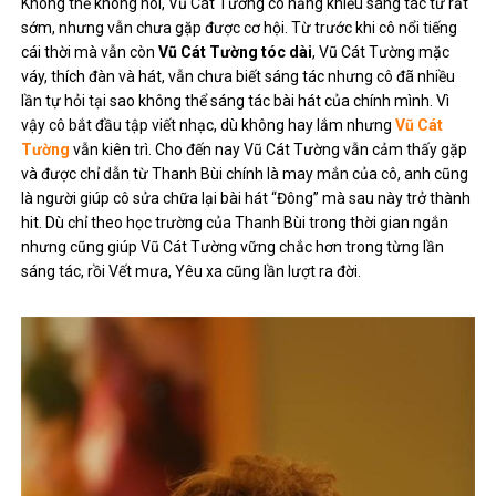
Không thể không nói, Vũ Cát Tường có năng khiếu sáng tác từ rất
sớm, nhưng vẫn chưa gặp được cơ hội. Từ trước khi cô nổi tiếng
cái thời mà vẫn còn
Vũ Cát Tường tóc dài
, Vũ Cát Tường mặc
váy, thích đàn và hát, vẫn chưa biết sáng tác nhưng cô đã nhiều
lần tự hỏi tại sao không thể sáng tác bài hát của chính mình. Vì
vậy cô bắt đầu tập viết nhạc, dù không hay lắm nhưng
Vũ Cát
Tường
vẫn kiên trì. Cho đến nay Vũ Cát Tường vẫn cảm thấy gặp
và được chỉ dẫn từ Thanh Bùi chính là may mắn của cô, anh cũng
là người giúp cô sửa chữa lại bài hát “Đông” mà sau này trở thành
hit. Dù chỉ theo học trường của Thanh Bùi trong thời gian ngắn
nhưng cũng giúp Vũ Cát Tường vững chắc hơn trong từng lần
sáng tác, rồi Vết mưa, Yêu xa cũng lần lượt ra đời.