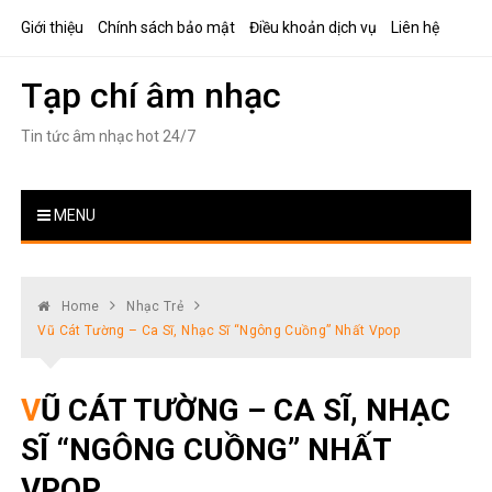
Skip
Giới thiệu
Chính sách bảo mật
Điều khoản dịch vụ
Liên hệ
to
content
Tạp chí âm nhạc
Tin tức âm nhạc hot 24/7
MENU
Home
Nhạc Trẻ
Vũ Cát Tường – Ca Sĩ, Nhạc Sĩ “ngông Cuồng” Nhất Vpop
VŨ CÁT TƯỜNG – CA SĨ, NHẠC
SĨ “NGÔNG CUỒNG” NHẤT
VPOP