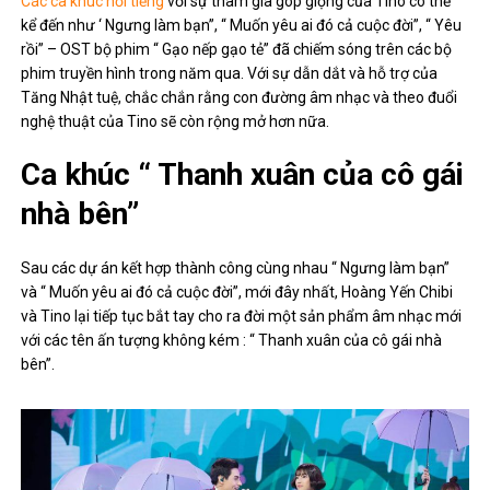
Các ca khúc nổi tiếng
với sự tham gia góp giọng của Tino có thể
kể đến như ‘ Ngưng làm bạn”, “ Muốn yêu ai đó cả cuộc đời”, “ Yêu
rồi” – OST bộ phim “ Gạo nếp gạo tẻ” đã chiếm sóng trên các bộ
phim truyền hình trong năm qua. Với sự dẫn dắt và hỗ trợ của
Tăng Nhật tuệ, chắc chắn rằng con đường âm nhạc và theo đuổi
nghệ thuật của Tino sẽ còn rộng mở hơn nữa.
Ca khúc “ Thanh xuân của cô gái
nhà bên”
Sau các dự án kết hợp thành công cùng nhau “ Ngưng làm bạn”
và “ Muốn yêu ai đó cả cuộc đời”, mới đây nhất, Hoàng Yến Chibi
và Tino lại tiếp tục bắt tay cho ra đời một sản phẩm âm nhạc mới
với các tên ấn tượng không kém : “ Thanh xuân của cô gái nhà
bên”.