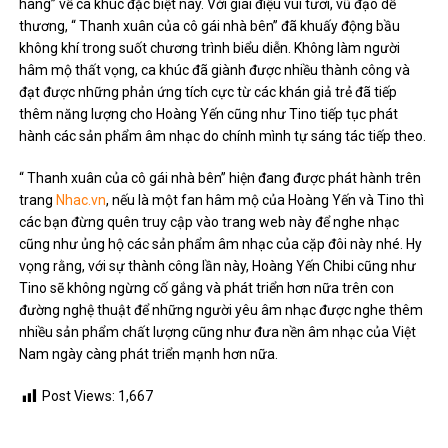
hàng” về ca khúc đặc biệt này. Với giai điệu vui tươi, vũ đạo dễ
thương, “ Thanh xuân của cô gái nhà bên” đã khuấy động bầu
không khí trong suốt chương trình biểu diễn. Không làm người
hâm mộ thất vọng, ca khúc đã giành được nhiều thành công và
đạt được những phản ứng tích cực từ các khán giả trẻ đã tiếp
thêm năng lượng cho Hoàng Yến cũng như Tino tiếp tục phát
hành các sản phẩm âm nhạc do chính mình tự sáng tác tiếp theo.
“ Thanh xuân của cô gái nhà bên” hiện đang được phát hành trên
trang
Nhac.vn
, nếu là một fan hâm mộ của Hoàng Yến và Tino thì
các bạn đừng quên truy cập vào trang web này để nghe nhạc
cũng như ủng hộ các sản phẩm âm nhạc của cặp đôi này nhé. Hy
vọng rằng, với sự thành công lần này, Hoàng Yến Chibi cũng như
Tino sẽ không ngừng cố gắng và phát triển hơn nữa trên con
đường nghệ thuật để những người yêu âm nhạc được nghe thêm
nhiều sản phẩm chất lượng cũng như đưa nền âm nhạc của Việt
Nam ngày càng phát triển mạnh hơn nữa.
Post Views:
1,667