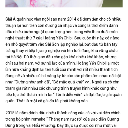
Giải Á quân học viện ngôi sao năm 2014 đã đem đến cho cô nhiều
thuận lợi hơn trên con đường ca nhạc và cũng là thời điểm đánh
dấu nhiều bước ngoặt quan trọng hơn trong việc theo đuổi môn
nghệ thuật thứ 7 của Hoàng Yến Chibi. Sau cuộc thi này, cô nàng
én nhỏ quyết tâm vào Sài Gòn lập nghiệp lại, bắt đầu từ bàn tay
trắng thay vì tiếp tục sự nghiệp với tên tuổi đang khá vững chắc
tại Hà Nội. Dù thời gian đầu còn gặp khá nhiều khó khăn, nhưng
chỉ sau hai năm, với sự nỗ lực của mình, Hoàng Yến Chibi lại một
lần nữa khẳng định lại tên tuổi của mình với rất nhiều thành tích
đáng nể và nhiều cú hit nặng ký từ các sản phẩm âm nhạc nổi bật
như “Dường như anh đã”, “Bỏ mặc quá khứ” vv… Ngoài ra cô còn
tham gia rất nhiều các chương trình truyền hình khác cũng như
tiếp tục thử thách mình tại “ Tôi là diễn viên” và đạt được giải quán
quân. Thật là một cô gái đa tài phải không nào.
2018 là năm đánh dấu nhiều thành công của cô với vai diễn chính
trong bộ phim remake “ Tháng năm rực rỡ” của Đạo diễn Quang
Dũng trong vai Hiểu Phương. Đây thực sự được coi như một vai