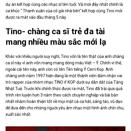
dự án kết hợp cùng các nhạc sĩ tên tuổi. Và mới đây nhất chính là
ca khúc “ Thanh xuân của cô gái nhà bên” kết hợp cùng Tino mới
được ra mắt vào đầu tháng 5 này.
Tino- chàng ca sĩ trẻ đa tài
mang nhiều màu sắc mới lạ
Khác với nhiều người suy nghĩ, Tino vốn là tên thật của anh chàng
ca sĩ này vì anh vốn mang mang dòng máu Việt – Ý. Chính vì thế,
ngoài cái tên này, anh còn có tên Tên tiếng Ý Cerri Kop. Anh
chàng sinh năm 1997 hiện đang là một thành viên đảm nhận vai
trò rapper của nhóm nhạc TINO if KOP dưới sự dẫn dắt của Tăng
Nhật Tuệ. Trước khi chính thức được ra mắt, Tino đã trải qua quá
trình rèn luyện hơn 3 năm theo cách chuyên nghiệp và bài bản
nhất nhằm hoàn thiện tốt về mọi mặt cả ca hát, sáng tác, vũ đạo
để đưa đến cho những người yêu âm nhạc một hình ảnh chỉn chu,
xuất sắc nhất.