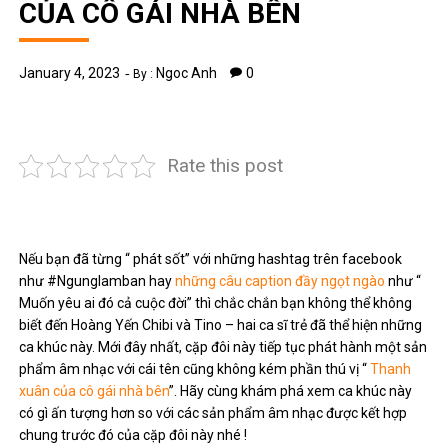
CỦA CÔ GÁI NHÀ BÊN
January 4, 2023
Ngoc Anh
0
By :
Rate this post
Nếu bạn đã từng “ phát sốt” với những hashtag trên facebook
như #Ngunglamban hay
những câu caption đầy ngọt ngào
như “
Muốn yêu ai đó cả cuộc đời” thì chắc chắn bạn không thể không
biết đến Hoàng Yến Chibi và Tino – hai ca sĩ trẻ đã thể hiện những
ca khúc này. Mới đây nhất, cặp đôi này tiếp tục phát hành một sản
phẩm âm nhạc với cái tên cũng không kém phần thú vị “
Thanh
xuân của cô gái nhà bên
”. Hãy cùng khám phá xem ca khúc này
có gì ấn tượng hơn so với các sản phẩm âm nhạc được kết hợp
chung trước đó của cặp đôi này nhé !