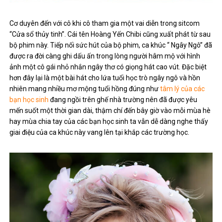
Cơ duyên đến với cô khi cô tham gia một vai diễn trong sitcom
“Cửa sổ thủy tinh”. Cái tên Hoàng Yến Chibi cũng xuất phát từ sau
bộ phim này. Tiếp nối sức hút của bộ phim, ca khúc “ Ngây Ngô” đã
được ra đời càng ghi dấu ấn trong lòng người hâm mộ với hình
ảnh một cô gái nhỏ nhắn ngây thơ có giọng hát cao vút. Đặc biệt
hơn đây lại là một bài hát cho lứa tuổi học trò ngây ngô và hồn
nhiên mang nhiều mơ mộng tuổi hồng đúng như
tâm lý của các
bạn học sinh
đang ngồi trên ghế nhà trường nên đã được yêu
mến suốt một thời gian dài, thậm chí đến bây giờ vào mỗi mùa hè
hay mùa chia tay của các bạn học sinh ta vẫn dễ dàng nghe thấy
giai điệu của ca khúc này vang lên tại khắp các trường học.