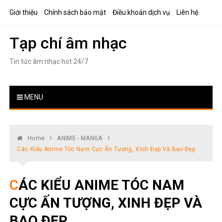
Skip
Giới thiệu
Chính sách bảo mật
Điều khoản dịch vụ
Liên hệ
to
content
Tạp chí âm nhạc
Tin tức âm nhạc hot 24/7
MENU
Home
ANIME - MANGA
Các Kiểu Anime Tóc Nam Cực Ấn Tượng, Xinh Đẹp Và Bao Đẹp
CÁC KIỂU ANIME TÓC NAM
CỰC ẤN TƯỢNG, XINH ĐẸP VÀ
BAO ĐẸP