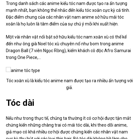
Trong danh sách các anime kiểu tóc nam được tạo ra ấn tượng
mạnh nhất, bạn không thể nhắc đến kiểu tóc xoăn cực kỳ cá tính.
Đặc điểm chung của các nhân vật nam anime sở hữu mái tóc
xoăn là họ luôn là tâm điểm của sự chú ý mỗi khi xuất hiện.
Một vài nhân vật nổi bật sở hữu kiểu tóc nam xoăn xù có thể kể
đến như ông già Noel tóc xù chuyên nổ như bom trong anime
Dragon Ball (7 viên Ngọc Rồng), kiếm khách cô độc Afro Samurai
trong One Piece,…
Tóc xoăn xù là kiểu tóc anime nam được tạo ra nhiều ấn tượng với
giả.
Tóc dài
Nếu như trong thực tế, chúng ta thường ít có cơ hội được tận mắt
chứng kiến ​​những chàng trai có mái tóc dài, khi theo dõi anime,
giả mạo có khá nhiều cơ hội được chứng kiến ​​các nhân vật nam
cực kỳ thu hút với các loại this hair. Bộ tóc dài không hề làm cho