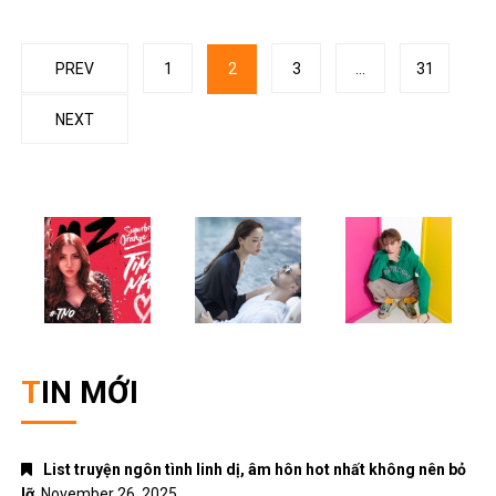
Posts
PREV
1
2
3
…
31
navigation
NEXT
TIN MỚI
List truyện ngôn tình linh dị, âm hôn hot nhất không nên bỏ
lỡ
November 26, 2025