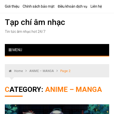
Skip
Giới thiệu
Chính sách bảo mật
Điều khoản dịch vụ
Liên hệ
to
content
Tạp chí âm nhạc
Tin tức âm nhạc hot 24/7
MENU
Home
ANIME – MANGA
Page 2
CATEGORY:
ANIME – MANGA