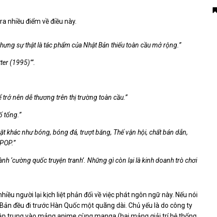
a nhiều điểm về điều này.
hưng sự thật là tác phẩm của Nhật Bản thiếu toàn cầu mở rộng.”
ter (1995)’”.
 trở nên dễ thương trên thị trường toàn cầu.”
ố tổng.”
t khác như bóng, bóng đá, trượt băng, Thế vận hội, chất bán dẫn,
 POP.”
nh ‘cường quốc truyện tranh’. Những gì còn lại là kinh doanh trò chơi
nhiều người lại kịch liệt phản đối về việc phát ngôn ngữ này. Nếu nói
 Bản đều đi trước Hàn Quốc một quãng dài. Chủ yếu là do công ty
tập trung vào mảng anime cùng manga (hai mảng giải trí hệ thống