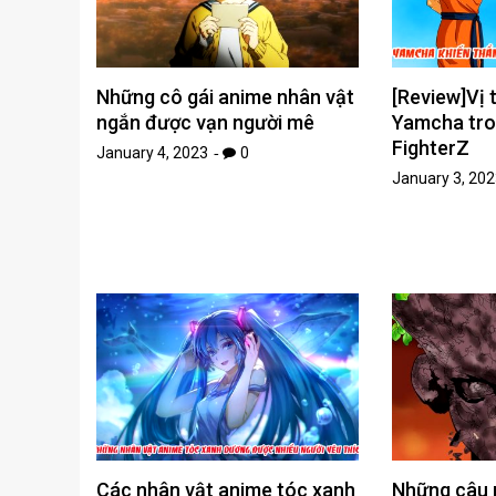
Những cô gái anime nhân vật
[Review]Vị t
ngắn được vạn người mê
Yamcha tro
FighterZ
January 4, 2023
0
January 3, 202
Các nhân vật anime tóc xanh
Những câu n