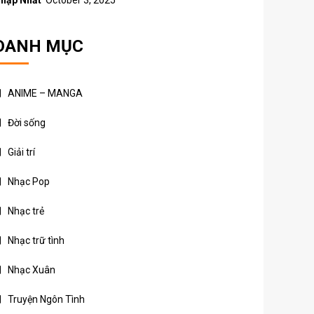
hập Nhất
October 3, 2025
DANH MỤC
ANIME – MANGA
Đời sống
Giải trí
Nhạc Pop
Nhạc trẻ
Nhạc trữ tình
Nhạc Xuân
Truyện Ngôn Tình