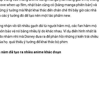
ove when up film, nhật bản cũng có (bằng manga phiên bản) và
hững ý tưởng mà Nhật khai thác đến chán chê thì bây giờ các nhà
h các ý tưởng đó để tạo nên một tác phẩm new.
ông nhận về rất nhiều gạch đá từ người hâm mộ, các fan hâm mộ
ôn bảo vệ nó bằng nhiều lý do khác nhau. Ví dụ điển hình nhất là
 do nhảm nhí mà Disney đưa ra để phản hồi những ý kiến ​​trái chiều
 họ. quá thiếu ý tưởng để khai thác bộ phim.
n năm đã tạo ra nhiều anime khác đoạn