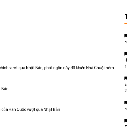
n
l
1
chính vượt qua Nhật Bản, phát ngôn này đã khiến Nhà Chuột ném
s
2
n
g của Hàn Quốc vượt qua Nhật Bản