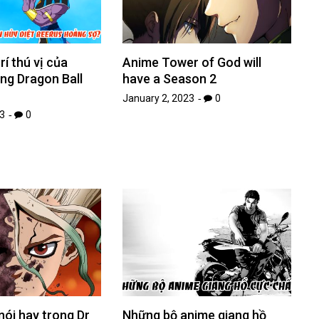
rí thú vị của
Anime Tower of God will
ng Dragon Ball
have a Season 2
January 2, 2023
0
3
0
ói hay trong Dr
Những bộ anime giang hồ