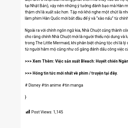
tại Nhật Bản), vậy nên những ý tưởng đánh bạo mà Hàn m
thậm chí là xuất sắc hơn. Tập nói khó nghe một chút là n
làm phim Hàn Quốc mới bắt đầu để ý và “xào nấu” từ chín
Ngoài ra với chính ngôn ngữ kia, Nhà Chuột cũng thành c
cho rằng chính Nhà Chuột mới là người thiếu nội dung và lu
trong The Little Mermaid, khi phân biệt chủng tộc chỉ là lý
từ người hâm mộ cũng như cố gắng đánh dấu công việc của
>>> Xem Thêm: Việc sản xuất Bleach: Huyết chiến Ngà
>>> Hóng tin tức mới nhất về phim / truyện tại đây.
# Disney #tin anime #tin manga
}
Post Views:
1,145