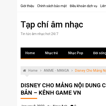
Skip
Giới thiệu
Chính sách bảo mật
Điều khoản dịch vụ
Liê
to
content
Tạp chí âm nhạc
Tin tức âm nhạc hot 24/7
Home
Nhạc trẻ
Nhạc Pop
Đời sốn
Home
ANIME - MANGA
Disney Cho Mảng N
DISNEY CHO MẢNG NỘI DUNG 
BẢN – KÊNH GAME VN