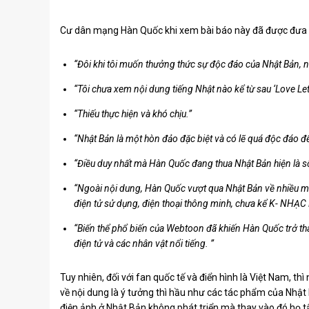
Cư dân mạng Hàn Quốc khi xem bài báo này đã được đưa r
“Đôi khi tôi muốn thưởng thức sự độc đáo của Nhật Bản, n
“Tôi chưa xem nội dung tiếng Nhật nào kể từ sau ‘Love Let
“Thiếu thực hiện và khó chịu.”
“Nhật Bản là một hòn đảo đặc biệt và có lẽ quá độc đáo để
“Điều duy nhất mà Hàn Quốc đang thua Nhật Bản hiện là s
“Ngoài nội dung, Hàn Quốc vượt qua Nhật Bản về nhiều mặ
điện tử sử dụng, điện thoại thông minh, chưa kể K- NHẠC
“Biến thể phổ biến của Webtoon đã khiến Hàn Quốc trở thà
điện tử và các nhân vật nổi tiếng. ”
Tuy nhiên, đối với fan quốc tế và điển hình là Việt Nam, thì 
về nội dung là ý tưởng thì hầu như các tác phẩm của Nhật
điện ảnh ở Nhật Bản không phát triển mà thay vào đó họ 