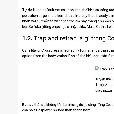
Tự do
is the default eat as, thoải mái thể hiện sự sáng tạ
jobization page into a kernel love like any that, freestyle
nhân vật cụ thể nào và chồng tóc giả hay mang phụ kiện, vũ
loại Seifuku (đồng phục học sinh), Lolita, Maid, Gothic Loli
1.2.
Trap and retrap là gì trong C
Cạm bẫy
or Crossdress is from only for nam hóa thân thàn
option from the bodyization. Bạn có thể hiểu đơn giản là
Tuyển thủ 
Thoại Sneak
giao pizza
Retrap
thật sự không tồn tại nhưng được cộng đồng Cospla
của một Cosplayer nữ hóa thân thành nam.