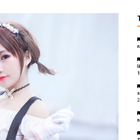
n
l
1
s
2
n