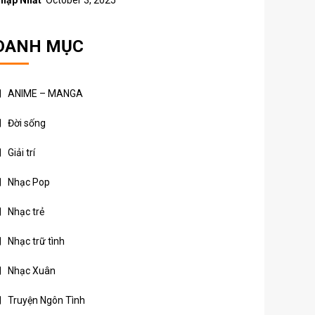
hập Nhất
October 3, 2025
DANH MỤC
ANIME – MANGA
Đời sống
Giải trí
Nhạc Pop
Nhạc trẻ
Nhạc trữ tình
Nhạc Xuân
Truyện Ngôn Tình