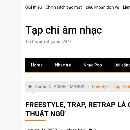
Skip
Giới thiệu
Chính sách bảo mật
Điều khoản dịch vụ
Liê
to
content
Tạp chí âm nhạc
Tin tức âm nhạc hot 24/7
Home
Nhạc trẻ
Nhạc Pop
Đời sốn
Home
ANIME - MANGA
Freestyle, Trap, R
FREESTYLE, TRAP, RETRAP LÀ
THUẬT NGỮ