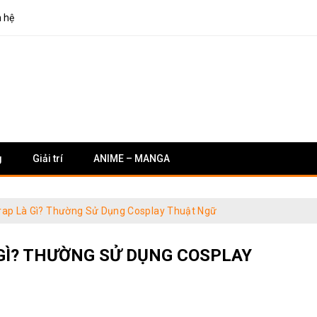
n hệ
g
Giải trí
ANIME – MANGA
etrap Là Gì? Thường Sử Dụng Cosplay Thuật Ngữ
 GÌ? THƯỜNG SỬ DỤNG COSPLAY