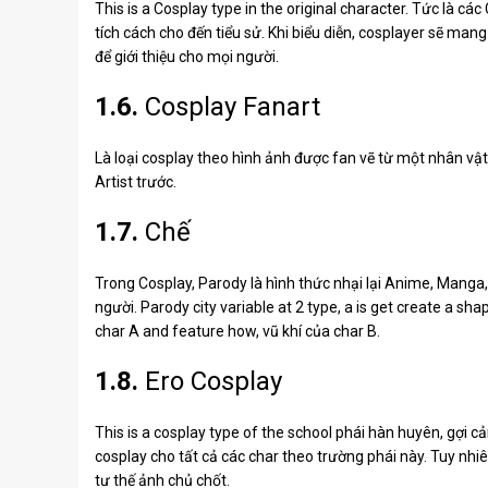
This is a Cosplay type in the original character. Tức là các
tích cách cho đến tiểu sử. Khi biểu diễn, cosplayer sẽ man
để giới thiệu cho mọi người.
1.6.
Cosplay Fanart
Là loại cosplay theo hình ảnh được fan vẽ từ một nhân vật
Artist trước.
1.7.
Chế
Trong Cosplay, Parody là hình thức nhại lại Anime, Manga
người. Parody city variable at 2 type, a is get create a sh
char A and feature how, vũ khí của char B.
1.8.
Ero Cosplay
This is a cosplay type of the school phái hàn huyên, gợi c
cosplay cho tất cả các char theo trường phái này. Tuy nhi
tư thế ảnh chủ chốt.