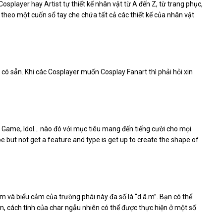
 Cosplayer hay Artist tự thiết kế nhân vật từ A đến Z, từ trang phục,
g theo một cuốn sổ tay che chứa tất cả các thiết kế của nhân vật
 có sẵn. Khi các Cosplayer muốn Cosplay Fanart thì phải hỏi xin
, Game, Idol… nào đó với mục tiêu mang đến tiếng cười cho mọi
ape but not get a feature and type is get up to create the shape of
ảm và biểu cảm của trường phái này đa số là “d.â.m”. Bạn có thể
ên, cách tính của char ngẫu nhiên có thể được thực hiện ở một số