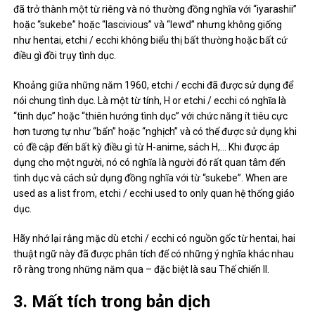
đã trở thành một từ riêng và nó thường đồng nghĩa với “iyarashii”
hoặc “sukebe” hoặc “lascivious” và “lewd” nhưng không giống
như hentai, etchi / ecchi không biểu thị bất thường hoặc bất cứ
điều gì đồi trụy tình dục.
Khoảng giữa những năm 1960, etchi / ecchi đã được sử dụng để
nói chung tình dục. Là một từ tính, H or etchi / ecchi có nghĩa là
“tình dục” hoặc “thiên hướng tình dục” với chức năng ít tiêu cực
hơn tương tự như “bẩn” hoặc “nghịch” và có thể được sử dụng khi
có đề cập đến bất kỳ điều gì từ H-anime, sách H,… Khi được áp
dụng cho một người, nó có nghĩa là người đó rất quan tâm đến
tình dục và cách sử dụng đồng nghĩa với từ “sukebe”. When are
used as a list from, etchi / ecchi used to only quan hệ thống giáo
dục.
Hãy nhớ lại rằng mặc dù etchi / ecchi có nguồn gốc từ hentai, hai
thuật ngữ này đã được phân tích để có những ý nghĩa khác nhau
rõ ràng trong những năm qua – đặc biệt là sau Thế chiến II.
3. Mất tích trong bản dịch