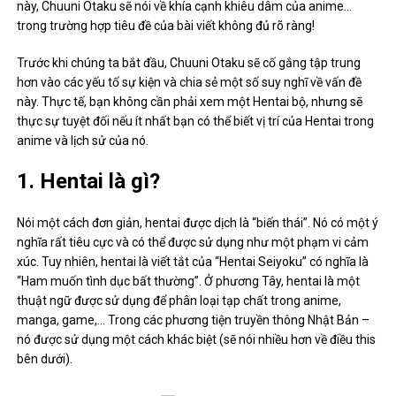
này, Chuuni Otaku sẽ nói về khía cạnh khiêu dâm của anime…
trong trường hợp tiêu đề của bài viết không đủ rõ ràng!
Trước khi chúng ta bắt đầu, Chuuni Otaku sẽ cố gắng tập trung
hơn vào các yếu tố sự kiện và chia sẻ một số suy nghĩ về vấn đề
này. Thực tế, bạn không cần phải xem một Hentai bộ, nhưng sẽ
thực sự tuyệt đối nếu ít nhất bạn có thể biết vị trí của Hentai trong
anime và lịch sử của nó.
1. Hentai là gì?
Nói một cách đơn giản, hentai được dịch là “biến thái”. Nó có một ý
nghĩa rất tiêu cực và có thể được sử dụng như một phạm vi cảm
xúc. Tuy nhiên, hentai là viết tắt của “Hentai Seiyoku” có nghĩa là
“Ham muốn tình dục bất thường”. Ở phương Tây, hentai là một
thuật ngữ được sử dụng để phân loại tạp chất trong anime,
manga, game,… Trong các phương tiện truyền thông Nhật Bản –
nó được sử dụng một cách khác biệt (sẽ nói nhiều hơn về điều this
bên dưới).