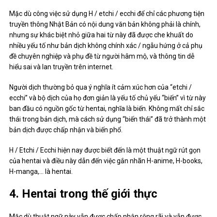
Mặc dù công việc sử dụng H / etchi / ecchi để chỉ các phương tiện
truyền thông Nhật Bản có nội dung văn bản không phải là chính,
nhưng sự khác biệt nhỏ giữa hai từ này đã được che khuất do
nhiều yếu tố như bản dịch không chính xác / ngẫu hứng ở cả phụ
đề chuyên nghiệp và phụ đề từ người hâm mộ, và thông tin dễ
hiểu sai và lan truyền trên internet.
Người dịch thường bỏ qua ý nghĩa ít cảm xúc hơn của “etchi /
ecchi” và bộ dịch của họ đơn giản là yếu tố chủ yếu “biến” vì từ này
ban đầu có nguồn gốc từ hentai, nghĩa là biến. Không mất chỉ sắc
thái trong bản dịch, mà cách sử dụng “biến thái” đã trở thành một
bản dịch được chấp nhận và biến phổ.
H / Etchi / Ecchi hiện nay được biết đến là một thuật ngữ rút gọn
của hentai và điều này dẫn đến việc gắn nhãn H-anime, H-books,
H-manga,… là hentai.
4. Hentai trong thế giới thực
Mặc dù thuật ngữ này vẫn được chấp nhận rộng rãi và vẫn được