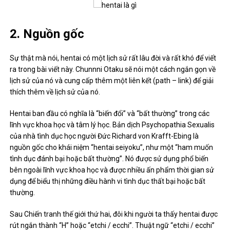
2. Nguồn gốc
Sự thật mà nói, hentai có một lịch sử rất lâu đời và rất khó để viết
ra trong bài viết này. Chunnni Otaku sẽ nói một cách ngắn gọn về
lịch sử của nó và cung cấp thêm một liên kết (path – link) để giải
thích thêm về lịch sử của nó.
Hentai ban đầu có nghĩa là “biến đổi” và “bất thường” trong các
lĩnh vực khoa học và tâm lý học. Bản dịch Psychopathia Sexualis
của nhà tình dục học người Đức Richard von Krafft-Ebing là
nguồn gốc cho khái niệm “hentai seiyoku”, như một “ham muốn
tình dục đánh bại hoặc bất thường”. Nó được sử dụng phổ biến
bên ngoài lĩnh vực khoa học và được nhiều ấn phẩm thời gian sử
dụng để biểu thị những điều hành vi tình dục thất bại hoặc bất
thường.
Sau Chiến tranh thế giới thứ hai, đôi khi người ta thấy hentai được
rút ngắn thành “H” hoặc “etchi / ecchi”. Thuật ngữ “etchi / ecchi”